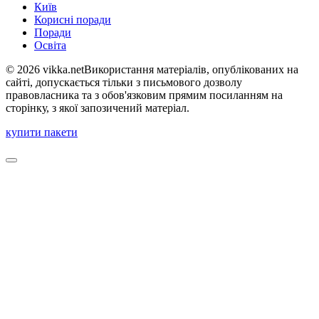
Київ
Корисні поради
Поради
Освіта
© 2026 vikka.netВикористання матеріалів, опублікованих на
сайті, допускається тільки з письмового дозволу
правовласника та з обов'язковим прямим посиланням на
сторінку, з якої запозичений матеріал.
купити пакети