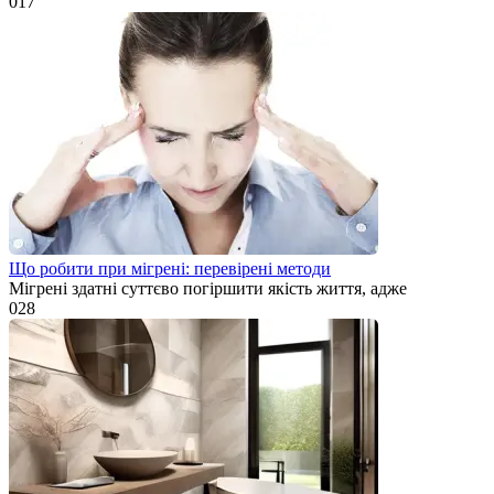
0
17
Що робити при мігрені: перевірені методи
Мігрені здатні суттєво погіршити якість життя, адже
0
28