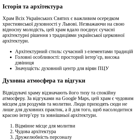
Історія та архітектура
Храм Всіх Українських Святих є важливим осередком
християнської духовності у Львові. Незважаючи на свою
відносну молодість, цей храм вдало поєднує сучасні
архітектурні рішення з традиціями української церковної
архітектури.
Архітектурний стиль: сучасний з елементами традицій
Головні особливості: просторий інтер’єр, висока
дзвіниця
Значущість: духовний центр для вірян ПЦУ
Духовна атмосфера та відгуки
Відвідувачі храму відзначають його тиху та спокійну
атмосферу. За відгуками на Google Maps, цей храм є чудовим
місцем для роздумів та молитви. Люди приходять сюди не
лише для духовних практик, а й для того, щоб насолодитися
красою інтер’єру та зовнішньої архітектури.
Відмінне місце для молитви
Чудова архітектура
Дружелюбність персоналу