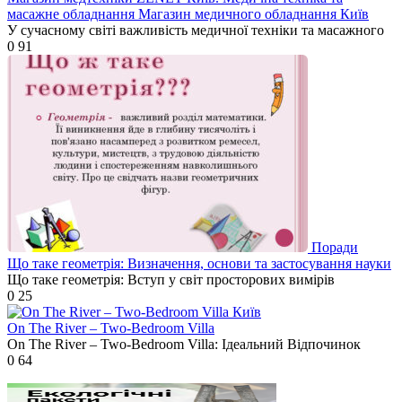
масажне обладнання Магазин медичного обладнання Київ
У сучасному світі важливість медичної техніки та масажного
0
91
Поради
Що таке геометрія: Визначення, основи та застосування науки
Що таке геометрія: Вступ у світ просторових вимірів
0
25
Київ
On The River – Two-Bedroom Villa
On The River – Two-Bedroom Villa: Ідеальний Відпочинок
0
64