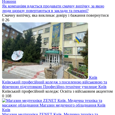
Новини
Як компаніям вдається продавати смачну випічку, за якою
люди щоразу повертаються в заклади та пекарні?
Смачну випічку, яка викликає довіру і бажання повернутися
0
26
Київ
Київський професійний коледж з посиленою військовою та
фізичною підготовкою Професійно-технічне училище Київ
Київський професійний коледж: Освіта з військовим акцентом
0
108
Київ
Магазин медтехніки ZENET Київ. Медична техніка та