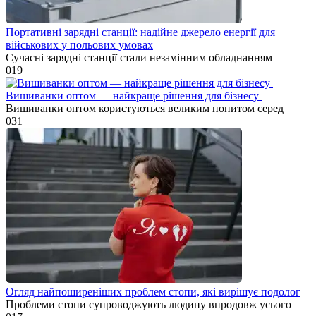
Портативні зарядні станції: надійне джерело енергії для
військових у польових умовах
Сучасні зарядні станції стали незамінним обладнанням
0
19
Вишиванки оптом — найкраще рішення для бізнесу
Вишиванки оптом користуються великим попитом серед
0
31
Огляд найпоширеніших проблем стопи, які вирішує подолог
Проблеми стопи супроводжують людину впродовж усього