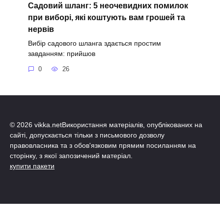
Садовий шланг: 5 неочевидних помилок
при виборі, які коштують вам грошей та
нервів
Вибір садового шланга здається простим
завданням: прийшов
0
26
© 2026 vikka.netВикористання матеріалів, опублікованих на
сайті, допускається тільки з письмового дозволу
правовласника та з обов'язковим прямим посиланням на
сторінку, з якої запозичений матеріал.
купити пакети