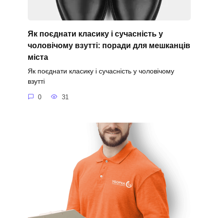
Як поєднати класику і сучасність у
чоловічому взутті: поради для мешканців
міста
Як поєднати класику і сучасність у чоловічому
взутті
0
31