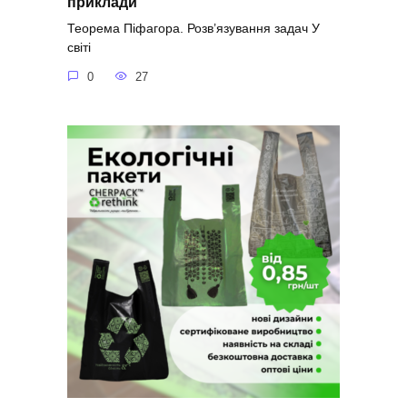
приклади
Теорема Піфагора. Розв’язування задач У
світі
0
27