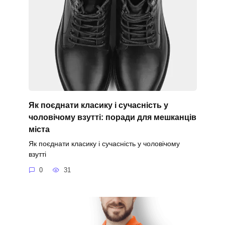
Як поєднати класику і сучасність у
чоловічому взутті: поради для мешканців
міста
Як поєднати класику і сучасність у чоловічому
взутті
0
31