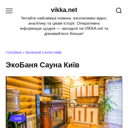
Перейти
vikka.net
до
вмісту
Читайте найсвіжіші новини, ексклюзивні відео,
аналітику та цікаві історії. Оперативна
інформація щодня — заходьте на VIKKA.net та
дізнавайтеся більше!
ГОЛОВНА
»
ЭКОБАНЯ САУНА КИЇВ
ЭкоБаня Сауна Київ
КИЇВ