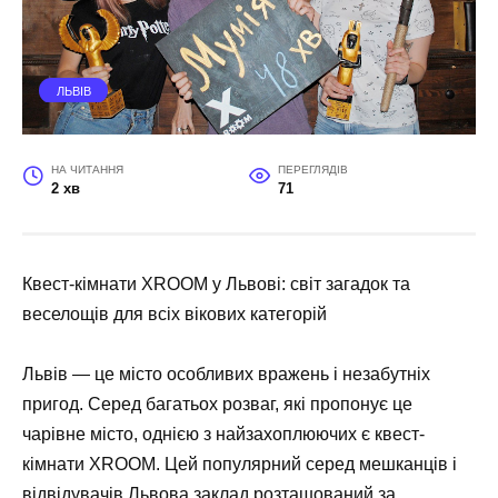
ЛЬВІВ
НА ЧИТАННЯ
ПЕРЕГЛЯДІВ
2 хв
71
Квест-кімнати XROOM у Львові: світ загадок та
веселощів для всіх вікових категорій
Львів — це місто особливих вражень і незабутніх
пригод. Серед багатьох розваг, які пропонує це
чарівне місто, однією з найзахоплюючих є квест-
кімнати XROOM. Цей популярний серед мешканців і
відвідувачів Львова заклад розташований за