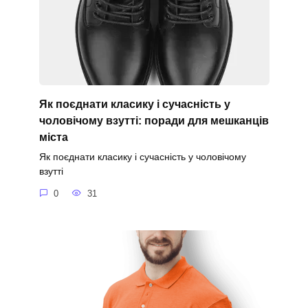
Як поєднати класику і сучасність у
чоловічому взутті: поради для мешканців
міста
Як поєднати класику і сучасність у чоловічому
взутті
0
31