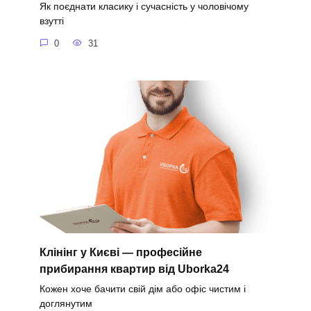
Як поєднати класику і сучасність у чоловічому
взутті
0
31
Клінінг у Києві — професійне
прибирання квартир від Uborka24
Кожен хоче бачити свій дім або офіс чистим і
доглянутим