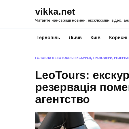
Перейти
vikka.net
до
вмісту
Читайте найсвіжіші новини, ексклюзивні відео, ан
Тернопіль
Львів
Київ
Корисні
ГОЛОВНА
»
LEOTOURS: ЕКСКУРСІЇ, ТРАНСФЕРИ, РЕЗЕРВ
LeoTours: екскур
резервація поме
агентство