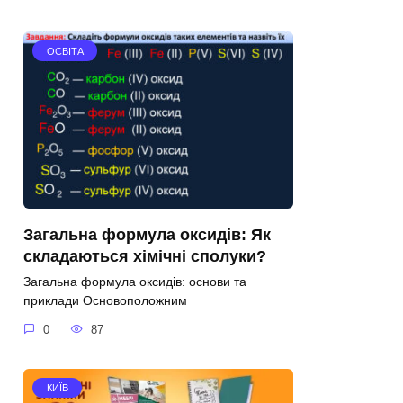
ОСВІТА
Загальна формула оксидів: Як
складаються хімічні сполуки?
Загальна формула оксидів: основи та
приклади Основоположним
0
87
КИЇВ