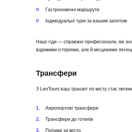
Гастрономічні маршрути
Індивідуальні тури за вашим запитом
Наші гіди — справжні професіонали, які зна
відомими історіями, але й місцевими леген
Трансфери
З
LeoTours
ваш транзит по місту стає легки
Аеропортові трансфери
Трансфери до готелів
Поїздки за місто