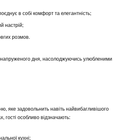
поєднує в собі комфорт та елегантність;
й настрій;
овгих розмов.
ля напруженого дня, насолоджуючись улюбленими
ню, яке задовольнить навіть найвибагливішого
х, гості особливо відзначають:
альної кухні;