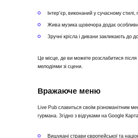
Інтер’єр, виконаний у сучасному стилі, 
Жива музика щовечора додає особливи
Зручні крісла і дивани закликають до д
Це місце, де ви можете розслабитися піс
мелодіями зі сцени.
Вражаюче меню
Live Pub славиться своїм різноманітним ме
гурмана. Згідно з відгуками на Google Карта
Вишукані страви європейської та націон