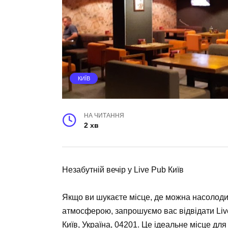
КИЇВ
НА ЧИТАННЯ
2 хв
Незабутній вечір у Live Pub Київ
Якщо ви шукаєте місце, де можна насолод
атмосферою, запрошуємо вас відвідати
Li
Київ, Україна, 04201
. Це ідеальне місце для