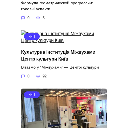
Формула геометрической прогрессии:
головні аспекти
0
5
КИЇВ
Культурна інституція Міжвухами
Центр культури Київ
Вітаємо у “Міжвухами” — Центрі культури
0
92
КИЇВ