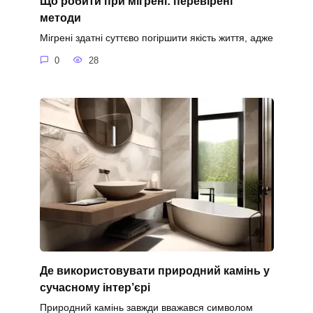
Що робити при мігрені: перевірені
методи
Мігрені здатні суттєво погіршити якість життя, адже
0
28
Де використовувати природний камінь у
сучасному інтер’єрі
Природний камінь завжди вважався символом