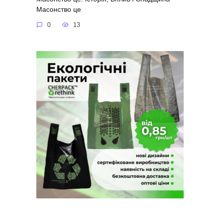
Масонство це
0
13