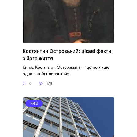
Костянтин Острозький: цікаві факти
з його життя
Князь Костянтин Острозький — це не лише
одна з найвпливовіших
0
379
КИЇВ