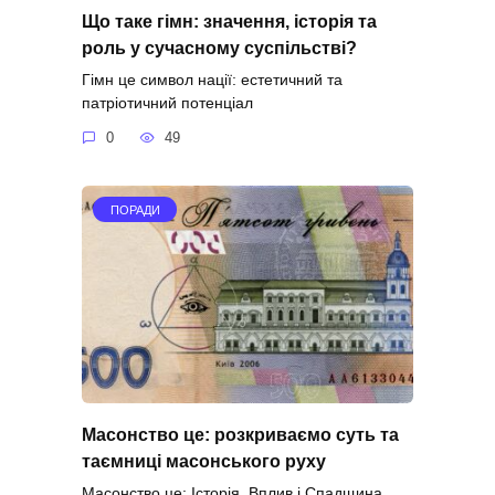
Що таке гімн: значення, історія та
роль у сучасному суспільстві?
Гімн це символ нації: естетичний та
патріотичний потенціал
0
49
ПОРАДИ
Масонство це: розкриваємо суть та
таємниці масонського руху
Масонство це: Історія, Вплив і Спадщина