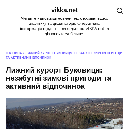
Перейти
vikka.net
до
вмісту
Читайте найсвіжіші новини, ексклюзивні відео,
аналітику та цікаві історії. Оперативна
інформація щодня — заходьте на VIKKA.net та
дізнавайтеся більше!
ГОЛОВНА
»
ЛИЖНИЙ КУРОРТ БУКОВИЦЯ: НЕЗАБУТНІ ЗИМОВІ ПРИГОДИ
ТА АКТИВНИЙ ВІДПОЧИНОК
Лижний курорт Буковиця:
незабутні зимові пригоди та
активний відпочинок