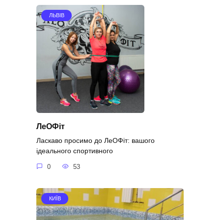
ЛЬВІВ
ЛеОФіт
Ласкаво просимо до ЛеОФіт: вашого
ідеального спортивного
0
53
КИЇВ