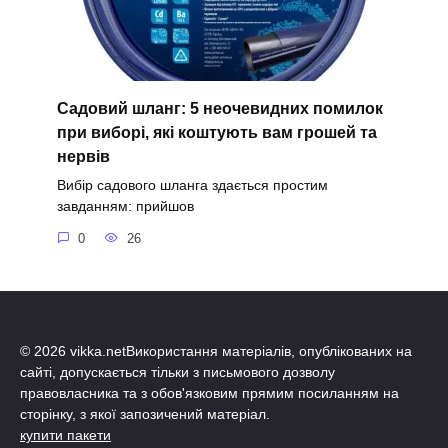
Садовий шланг: 5 неочевидних помилок
при виборі, які коштують вам грошей та
нервів
Вибір садового шланга здається простим
завданням: прийшов
0
26
© 2026 vikka.netВикористання матеріалів, опублікованих на
сайті, допускається тільки з письмового дозволу
правовласника та з обов'язковим прямим посиланням на
сторінку, з якої запозичений матеріал.
купити пакети