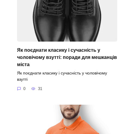
Як поєднати класику і сучасність у
чоловічому взутті: поради для мешканців
міста
Як поєднати класику і сучасність у чоловічому
взутті
0
31