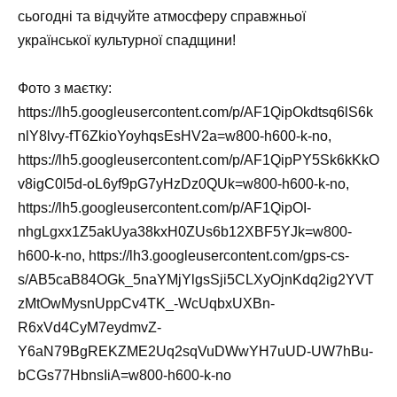
сьогодні та відчуйте атмосферу справжньої
української культурної спадщини!
Фото з маєтку:
https://lh5.googleusercontent.com/p/AF1QipOkdtsq6lS6k
nlY8lvy-fT6ZkioYoyhqsEsHV2a=w800-h600-k-no,
https://lh5.googleusercontent.com/p/AF1QipPY5Sk6kKkO
v8igC0l5d-oL6yf9pG7yHzDz0QUk=w800-h600-k-no,
https://lh5.googleusercontent.com/p/AF1QipOI-
nhgLgxx1Z5akUya38kxH0ZUs6b12XBF5YJk=w800-
h600-k-no, https://lh3.googleusercontent.com/gps-cs-
s/AB5caB84OGk_5naYMjYlgsSji5CLXyOjnKdq2ig2YVT
zMtOwMysnUppCv4TK_-WcUqbxUXBn-
R6xVd4CyM7eydmvZ-
Y6aN79BgREKZME2Uq2sqVuDWwYH7uUD-UW7hBu-
bCGs77HbnsIiA=w800-h600-k-no