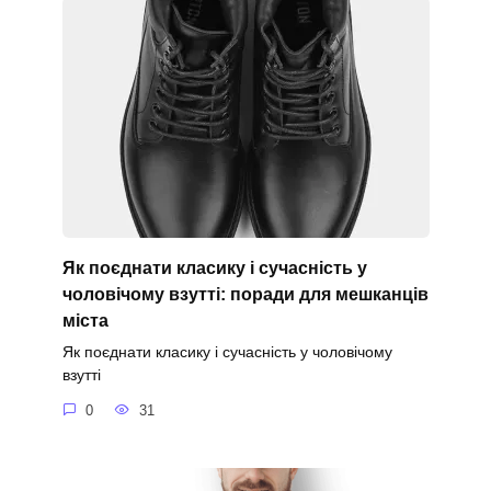
Як поєднати класику і сучасність у
чоловічому взутті: поради для мешканців
міста
Як поєднати класику і сучасність у чоловічому
взутті
0
31