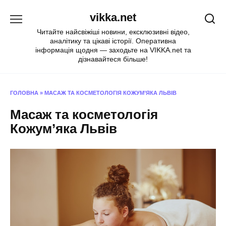
Перейти
vikka.net
до
вмісту
Читайте найсвіжіші новини, ексклюзивні відео,
аналітику та цікаві історії. Оперативна
інформація щодня — заходьте на VIKKA.net та
дізнавайтеся більше!
ГОЛОВНА
»
МАСАЖ ТА КОСМЕТОЛОГІЯ КОЖУМ’ЯКА ЛЬВІВ
Масаж та косметологія
Кожум’яка Львів