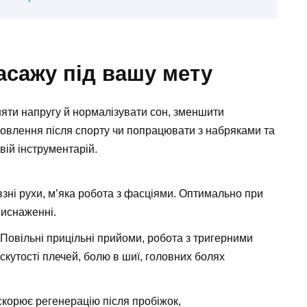
асажу під вашу мету
няти напругу й нормалізувати сон, зменшити
дновлення після спорту чи попрацювати з набряками та
вій інструментарій.
взні рухи, м’яка робота з фасціями. Оптимально при
виснаженні.
Повільні прицільні прийоми, робота з тригерними
скутості плечей, болю в шиї, головних болях
корює регенерацію після пробіжок,