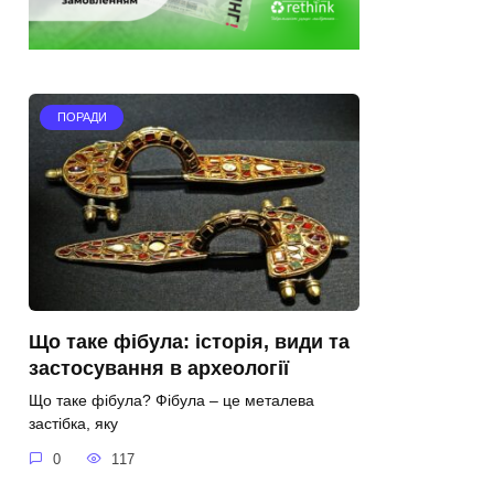
ПОРАДИ
Що таке фібула: історія, види та
застосування в археології
Що таке фібула? Фібула – це металева
застібка, яку
0
117