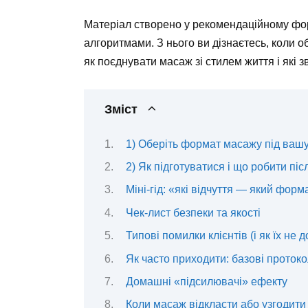
Матеріал створено у рекомендаційному фор
алгоритмами. З нього ви дізнаєтесь, коли о
як поєднувати масаж зі стилем життя і які 
Зміст
1) Оберіть формат масажу під вашу
2) Як підготуватися і що робити пі
Міні-гід: «які відчуття — який форм
Чек-лист безпеки та якості
Типові помилки клієнтів (і як їх не 
Як часто приходити: базові проток
Домашні «підсилювачі» ефекту
Коли масаж відкласти або узгодити 