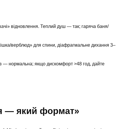
ачі» відновлення. Теплий душ — так; гаряча баня/
«кішка/верблюд» для спини, діафрагмальне дихання 3–
ів — нормальна; якщо дискомфорт >48 год, дайте
ття — який формат»