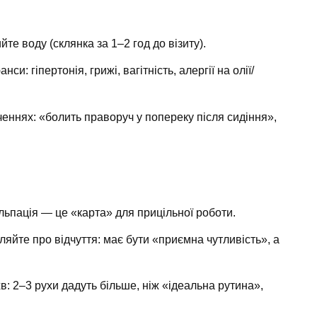
йте воду (склянка за 1–2 год до візиту).
и: гіпертонія, грижі, вагітність, алергії на олії/
еннях: «болить праворуч у попереку після сидіння»,
альпація — це «карта» для прицільної роботи.
ляйте про відчуття: має бути «приємна чутливість», а
в: 2–3 рухи дадуть більше, ніж «ідеальна рутина»,