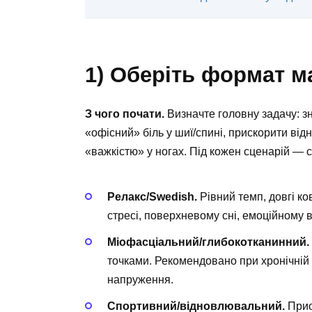
1) Оберіть формат м
З чого почати.
Визначте головну задачу: з
«офісний» біль у шиї/спині, прискорити ві
«важкістю» у ногах. Під кожен сценарій — с
Релакс/Swedish.
Рівний темп, довгі ко
стресі, поверхневому сні, емоційному 
Міофасціальний/глибокотканинний.
точками. Рекомендовано при хронічній 
напруження.
Спортивний/відновлювальний.
Прис