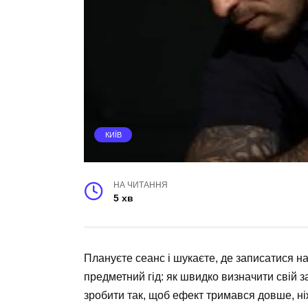
КИЇВ
НА ЧИТАННЯ
5 хв
Плануєте сеанс і шукаєте, де записатися н
предметний гід: як швидко визначити свій зап
зробити так, щоб ефект тримався довше, ні