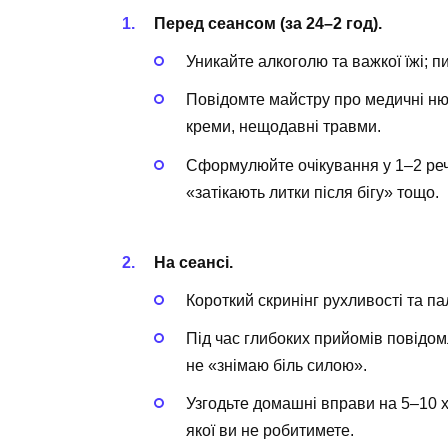
Перед сеансом (за 24–2 год).
Уникайте алкоголю та важкої їжі; пи
Повідомте майстру про медичні нюанс
креми, нещодавні травми.
Сформулюйте очікування у 1–2 реч
«затікають литки після бігу» тощо.
На сеансі.
Короткий скринінг рухливості та п
Під час глибоких прийомів повідом
не «знімаю біль силою».
Узгодьте домашні вправи на 5–10 х
якої ви не робитимете.