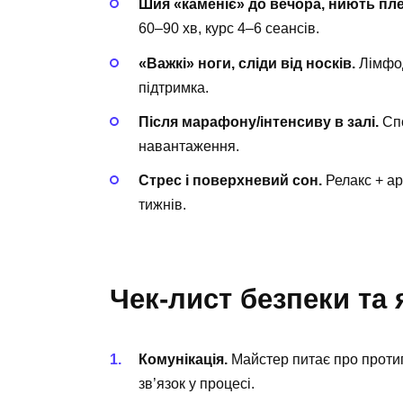
Шия «каменіє» до вечора, ниють пле
60–90 хв, курс 4–6 сеансів.
«Важкі» ноги, сліди від носків.
Лімфод
підтримка.
Після марафону/інтенсиву в залі.
Спо
навантаження.
Стрес і поверхневий сон.
Релакс + ар
тижнів.
Чек-лист безпеки та 
Комунікація.
Майстер питає про протип
зв’язок у процесі.