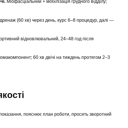
чі.
Міофасціальний + мобілізація грудного відділу;
ренаж (60 хв) через день, курс 6–8 процедур, далі —
ртивний відновлювальний, 24–48 год після
омакомпонент; 60 хв двічі на тиждень протягом 2–3
якості
оказання, пояснює план роботи, просить зворотний