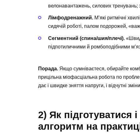
велонавантажень, силових тренувань;
Лімфодренажний.
М’які ритмічні хвил
сидячій роботі, палом подорожей, «важ
Сегментний (спина/шия/плечі).
«Швидк
підпотиличними й ромбоподібними м’яза
Порада.
Якщо сумніваєтеся, обирайте комб
прицільна міофасціальна робота по проблем
дає і швидке зняття напруги, і відчутні змін
2) Як підготуватися 
алгоритм на практиц