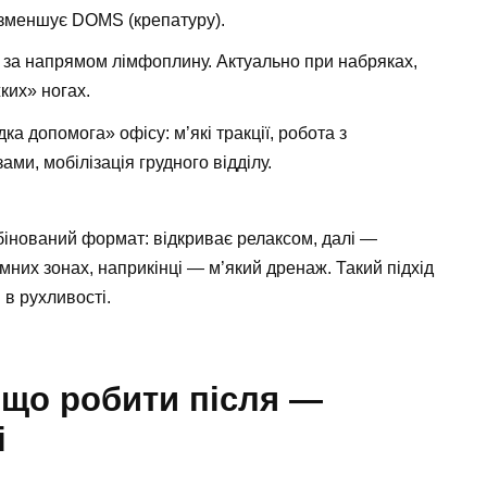
 зменшує DOMS (крепатуру).
і за напрямом лімфоплину. Актуально при набряках,
ких» ногах.
а допомога» офісу: м’які тракції, робота з
ми, мобілізація грудного відділу.
інований формат: відкриває релаксом, далі —
них зонах, наприкінці — м’який дренаж. Такий підхід
и в рухливості.
і що робити після —
і