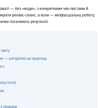
маті — без «води», з конкретними чек-листами й
бирати релакс-сеанс, а коли — міофасціальну роботу,
звички посилюють результат.
 мету
сля — алгоритм на практиці
ат»
допустити)
оли
з лікарем