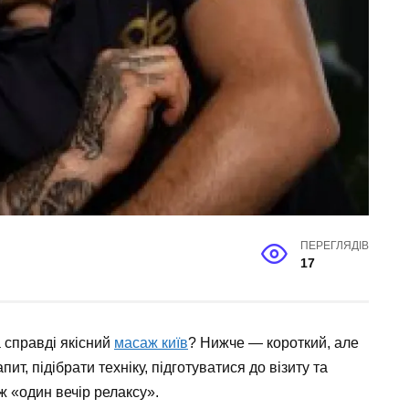
ПЕРЕГЛЯДІВ
17
а справді якісний
масаж київ
? Нижче — короткий, але
ит, підібрати техніку, підготуватися до візиту та
ж «один вечір релаксу».