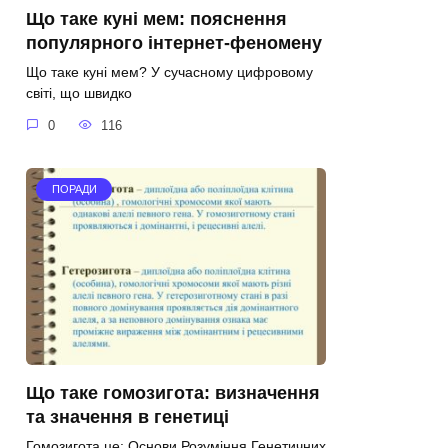
Що таке куні мем: пояснення
популярного інтернет-феномену
Що таке куні мем? У сучасному цифровому
світі, що швидко
0
116
ПОРАДИ
Що таке гомозигота: визначення
та значення в генетиці
Гомозигота це: Основи Розуміння Генетичних