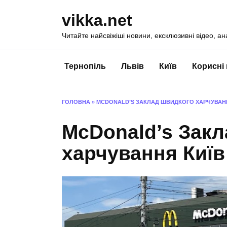
Перейти
vikka.net
до
вмісту
Читайте найсвіжіші новини, ексклюзивні відео, ан
Тернопіль
Львів
Київ
Корисні
ГОЛОВНА
»
MCDONALD’S ЗАКЛАД ШВИДКОГО ХАРЧУВАНН
McDonald’s Зак
харчування Київ