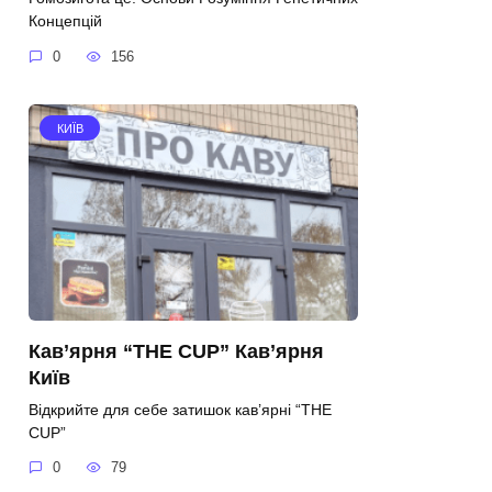
Концепцій
0
156
КИЇВ
Кав’ярня “THE CUP” Кав’ярня
Київ
Відкрийте для себе затишок кав’ярні “THE
CUP”
0
79