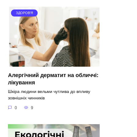
ЗДОРОВ'Я
Алергічний дерматит на обличчі:
лікування
Шкіра людини вельми чутлива до впливу
зовнішніх чинників
0
9