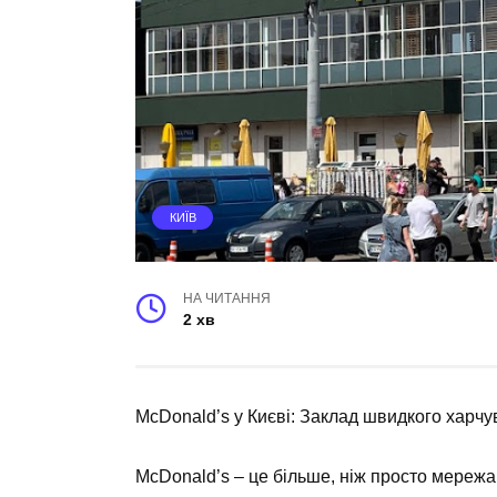
КИЇВ
НА ЧИТАННЯ
2 хв
McDonald’s у Києві: Заклад швидкого харч
McDonald’s – це більше, ніж просто мереж