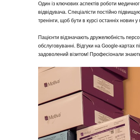
Один із ключових аспектів роботи медично
відвідувача. Спеціалісти постійно підвищую
тренінги, щоб бути в курсі останніх новин у 
Пацієнти відзначають дружелюбність персона
обслуговуванні. Відгуки на Google-картах 
задоволений візитом! Професіонали знають 