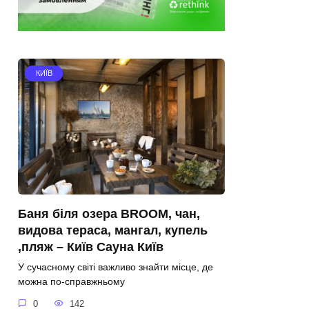
КИЇВ
Баня біля озера BROOM, чан,
видова тераса, мангал, купель
,пляж – Київ Сауна Київ
У сучасному світі важливо знайти місце, де
можна по-справжньому
0
142