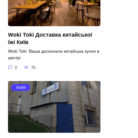
Woki Toki Доставка китайської
їжі Київ
Woki Toki: Ваша досконала китайська кухня в
центрі
0
76
ЛЬВІВ