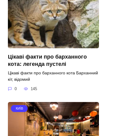
Цікаві факти про барханного
кота: легенда пустелі
Цікаві факти про барханного кота Барханний
кіт, відомий
0
145
КИЇВ