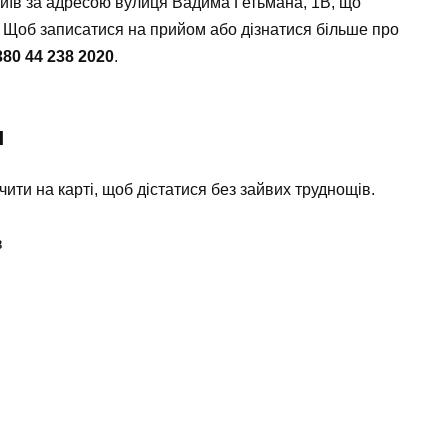
Київ за адресою вулиця Вадима Гетьмана, 1В, що
. Щоб записатися на прийом або дізнатися більше про
380 44 238 2020
.
я
чити на карті, щоб дістатися без зайвих труднощів.