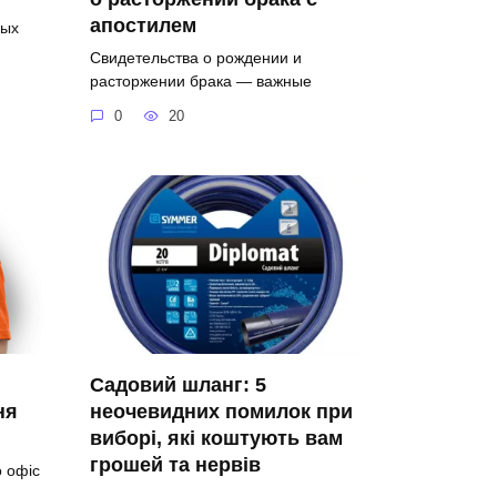
апостилем
вых
Свидетельства о рождении и
расторжении брака — важные
0
20
Садовий шланг: 5
ня
неочевидних помилок при
виборі, які коштують вам
грошей та нервів
о офіс