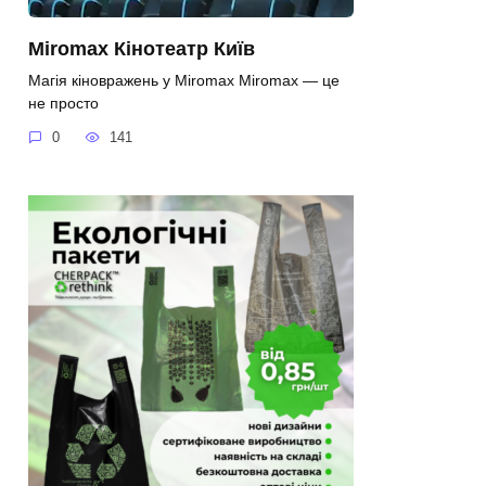
Miromax Кінотеатр Київ
Магія кіновражень у Miromax Miromax — це
не просто
0
141