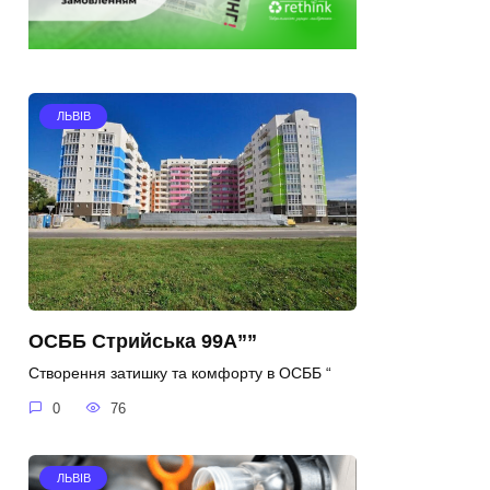
ЛЬВІВ
ОСББ Стрийська 99А””
Створення затишку та комфорту в ОСББ “
0
76
ЛЬВІВ