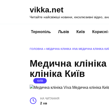
Перейти
vikka.net
до
вмісту
Читайте найсвіжіші новини, ексклюзивні відео, ан
Тернопіль
Львів
Київ
Корисні
ГОЛОВНА
»
МЕДИЧНА КЛІНІКА VIVA МЕДИЧНА КЛІНІКА КИ
Медична клініка
клініка Київ
КИЇВ
НА ЧИТАННЯ
2 хв