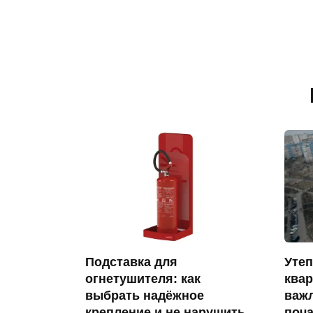
Подставка для
Утеп
огнетушителя: как
квар
выбрать надёжное
важл
крепление и не нарушить
поча