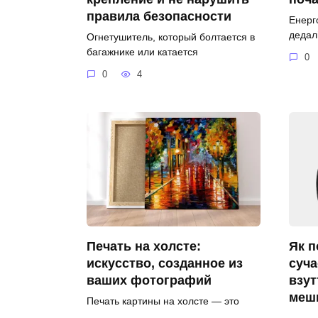
правила безопасности
Енерг
дедал
Огнетушитель, который болтается в
багажнике или катается
0
0
4
Печать на холсте:
Як п
искусство, созданное из
суча
ваших фотографий
взут
мешк
Печать картины на холсте — это
идеальное сочетание