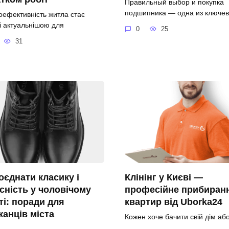
Правильный выбор и покупка
подшипника — одна из ключе
оефективність житла стає
і актуальнішою для
0
25
31
оєднати класику і
Клінінг у Києві —
сність у чоловічому
професійне прибиран
ті: поради для
квартир від Uborka24
анців міста
Кожен хоче бачити свій дім аб
чистим і доглянутим