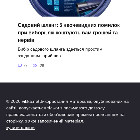
Садовий шланг: 5 неочевидних помилок
при виборі, які коштують вам грошей та
нервів
Вибір садового шланга здається простим
завданням: прийшов
0
26
© 2026 vikka.netВикористання матеріалів, опублікованих на
сайті, допускається тільки з письмового дозволу
правовласника та з обов'язковим прямим посиланням на
сторінку, з якої запозичений матеріал.
купити пакети