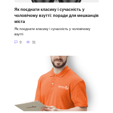
Як поєднати класику і сучасність у
чоловічому взутті: поради для мешканців
міста
Як поєднати класику і сучасність у чоловічому
взутті
0
31