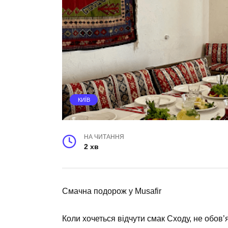
КИЇВ
НА ЧИТАННЯ
2 хв
Смачна подорож у Musafir
Коли хочеться відчути смак Сходу, не обов’