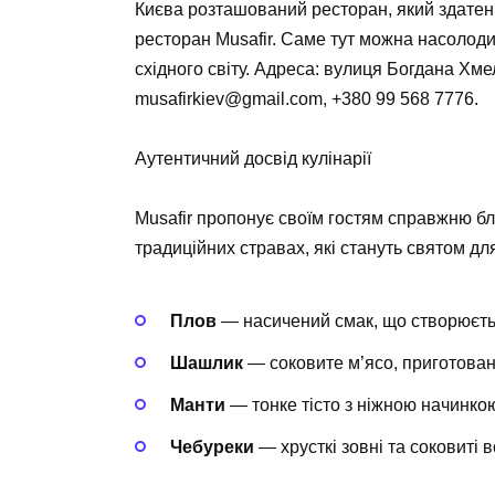
Києва розташований ресторан, який здатен
ресторан Musafir. Саме тут можна насолоди
східного світу. Адреса: вулиця Богдана Хмел
musafirkiev@gmail.com
,
+380 99 568 7776
.
Аутентичний досвід кулінарії
Musafir пропонує своїм гостям справжню бл
традиційних стравах, які стануть святом дл
Плов
— насичений смак, що створюєтьс
Шашлик
— соковите м’ясо, приготован
Манти
— тонке тісто з ніжною начинкою
Чебуреки
— хрусткі зовні та соковиті 