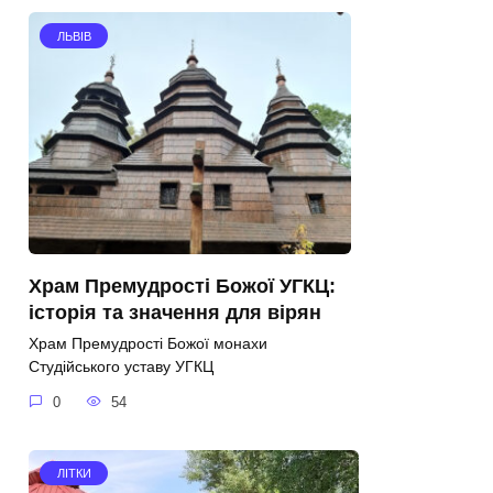
ЛЬВІВ
Храм Премудрості Божої УГКЦ:
історія та значення для вірян
Храм Премудрості Божої монахи
Студійського уставу УГКЦ
0
54
ЛІТКИ