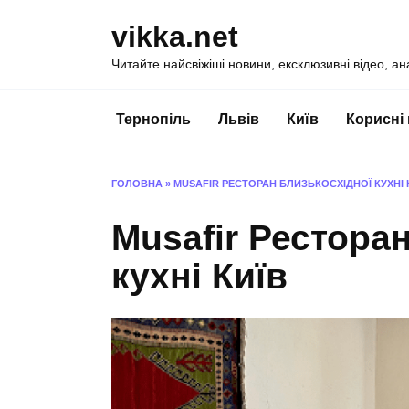
Перейти
vikka.net
до
вмісту
Читайте найсвіжіші новини, ексклюзивні відео, ан
Тернопіль
Львів
Київ
Корисні
ГОЛОВНА
»
MUSAFIR РЕСТОРАН БЛИЗЬКОСХІДНОЇ КУХНІ 
Musafir Рестора
кухні Київ