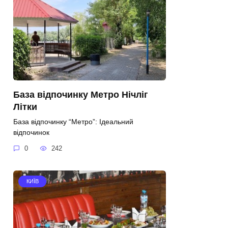
База відпочинку Метро Нічліг
Літки
База відпочинку “Метро”: Ідеальний
відпочинок
0
242
КИЇВ