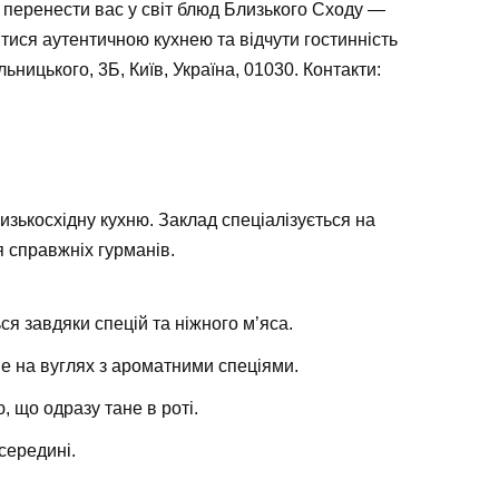
 перенести вас у світ блюд Близького Сходу —
тися аутентичною кухнею та відчути гостинність
ьницького, 3Б, Київ, Україна, 01030. Контакти:
изькосхідну кухню. Заклад спеціалізується на
я справжніх гурманів.
я завдяки спецій та ніжного м’яса.
е на вуглях з ароматними спеціями.
, що одразу тане в роті.
всередині.