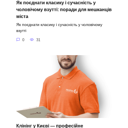
Як поєднати класику і сучасність у
чоловічому взутті: поради для мешканців
міста
Як поєднати класику і сучасність у чоловічому
взутті
0
31
Клінінг у Києві — професійне