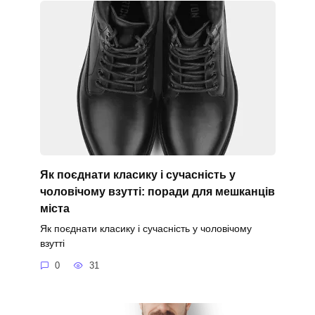
Як поєднати класику і сучасність у
чоловічому взутті: поради для мешканців
міста
Як поєднати класику і сучасність у чоловічому
взутті
0
31