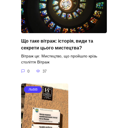
Що таке вітраж: історія, види та
секрети цього мистецтва?
Вітраж це: Мистецтво, що пройшло крізь
століття Вітраж
0
37
ЛЬВІВ