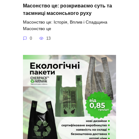
Масонство це: розкриваємо суть та
таємниці масонського руху
Масонство це: Історія, Вплив і Спадщина
Масонство це
0
13