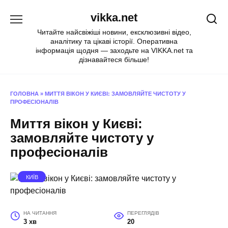
Перейти
vikka.net
до
вмісту
Читайте найсвіжіші новини, ексклюзивні відео,
аналітику та цікаві історії. Оперативна
інформація щодня — заходьте на VIKKA.net та
дізнавайтеся більше!
ГОЛОВНА
»
МИТТЯ ВІКОН У КИЄВІ: ЗАМОВЛЯЙТЕ ЧИСТОТУ У
ПРОФЕСІОНАЛІВ
Миття вікон у Києві:
замовляйте чистоту у
професіоналів
КИЇВ
НА ЧИТАННЯ
ПЕРЕГЛЯДІВ
3 хв
20