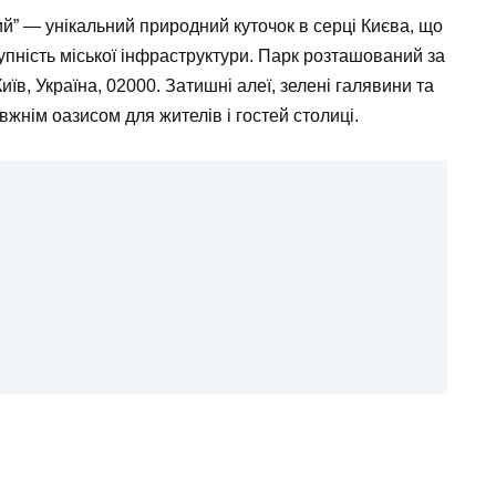
й” — унікальний природний куточок в серці Києва, що
тупність міської інфраструктури. Парк розташований за
їв, Україна, 02000. Затишні алеї, зелені галявини та
жнім оазисом для жителів і гостей столиці.