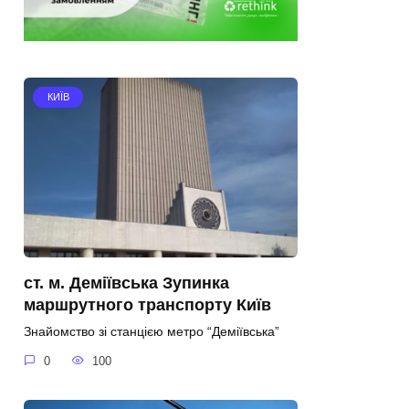
КИЇВ
ст. м. Деміївська Зупинка
маршрутного транспорту Київ
Знайомство зі станцією метро “Деміївська”
0
100