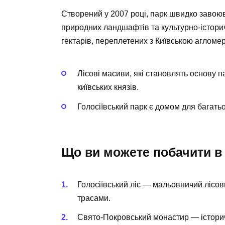
Створений у 2007 році, парк швидко завою
природних ландшафтів та культурно-історич
гектарів, переплетених з Київською агломе
Лісові масиви, які становлять основу п
київських князів.
Голосіївський парк є домом для багать
Що ви можете побачити в
Голосіївський ліс
— мальовничий лісови
трасами.
Свято-Покровський монастир
— істори