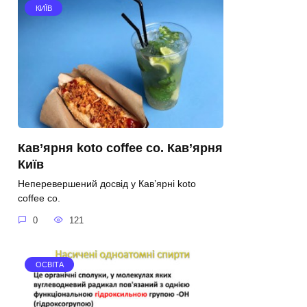
КИЇВ
Кав’ярня koto coffee co. Кав’ярня
Київ
Неперевершений досвід у Кав’ярні koto
coffee co.
0
121
ОСВІТА