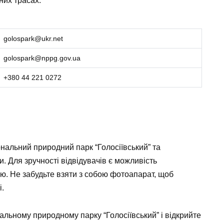
них трасах.
golospark@ukr.net
golospark@nppg.gov.ua
+380 44 221 0272
нальний природний парк “Голосіївський” та
 Для зручності відвідувачів є можливість
ю. Не забудьте взяти з собою фотоапарат, щоб
і.
альному природному парку “Голосіївський” і відкрийте