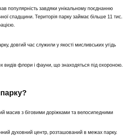
вав популярність завдяки унікальному поєднанню
ної спадщини. Територія парку займає більше 11 тис.
рацією.
арку, довгий час служили у якості мисливських угідь
ох видів флори і фауни, що знаходяться під охороною.
 парку?
й масив з біговими доріжками та велосипедними
чний духовний центр, розташований в межах парку.