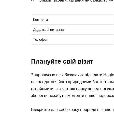
Зимові забави: катання на санках і лиж
Контакти
Додаткові питання
Телефон
Плануйте свій візит
Запрошуємо всіх бажаючих відвідати Націо
насолодитися його природними багатствами.
ознайомитися з картою парку перед поїздко
зберегти незабутні моменти вашої подорож
Відкрийте для себе красу природи в Націон