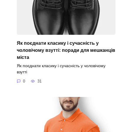
Як поєднати класику і сучасність у
чоловічому взутті: поради для мешканців
міста
Як поєднати класику і сучасність у чоловічому
взутті
0
31