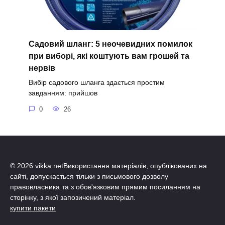
Садовий шланг: 5 неочевидних помилок
при виборі, які коштують вам грошей та
нервів
Вибір садового шланга здається простим
завданням: прийшов
0
26
© 2026 vikka.netВикористання матеріалів, опублікованих на
сайті, допускається тільки з письмового дозволу
правовласника та з обов'язковим прямим посиланням на
сторінку, з якої запозичений матеріал.
купити пакети