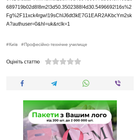
689719b02d8!8m2!3d50.3502388!4d30.5496692!16s%2
Fg%2F11xck4rgw!19sChIJ6dt3kE7G1EAR2AKbcYm2sk
A?authuser=0&hl=uk&rclk=1
Київ
Професійно-технічне училище
Оцініть статтю