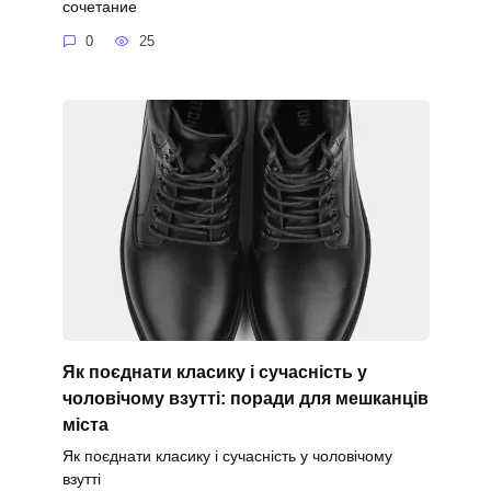
сочетание
0
25
Як поєднати класику і сучасність у
чоловічому взутті: поради для мешканців
міста
Як поєднати класику і сучасність у чоловічому
взутті