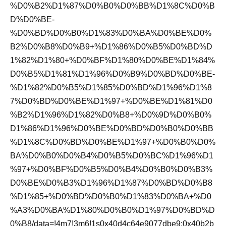
%D0%B2%D1%87%D0%B0%D0%BB%D1%8C%D0%B
D%D0%BE-
%D0%BD%D0%B0%D1%83%D0%BA%D0%BE%D0%
B2%D0%B8%D0%B9+%D1%86%D0%B5%D0%BD%D
1%82%D1%80+%D0%BF%D1%80%D0%BE%D1%84%
D0%B5%D1%81%D1%96%D0%B9%D0%BD%D0%BE-
%D1%82%D0%B5%D1%85%D0%BD%D1%96%D1%8
7%D0%BD%D0%BE%D1%97+%D0%BE%D1%81%D0
%B2%D1%96%D1%82%D0%B8+%D0%9D%D0%B0%
D1%86%D1%96%D0%BE%D0%BD%D0%B0%D0%BB
%D1%8C%D0%BD%D0%BE%D1%97+%D0%B0%D0%
BA%D0%B0%D0%B4%D0%B5%D0%BC%D1%96%D1
%97+%D0%BF%D0%B5%D0%B4%D0%B0%D0%B3%
D0%BE%D0%B3%D1%96%D1%87%D0%BD%D0%B8
%D1%85+%D0%BD%D0%B0%D1%83%D0%BA+%D0
%A3%D0%BA%D1%80%D0%B0%D1%97%D0%BD%D
0%B8/data=!4m7!3m6!1s0x40d4c64e9077dbe9:0x40b2b