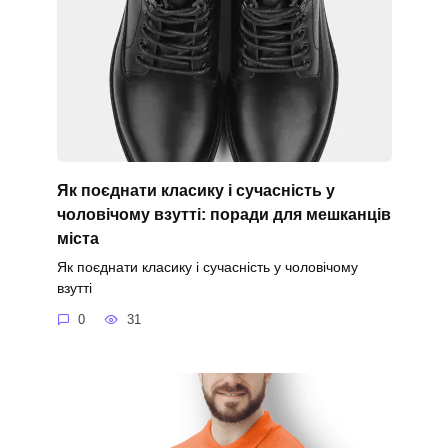
Як поєднати класику і сучасність у
чоловічому взутті: поради для мешканців
міста
Як поєднати класику і сучасність у чоловічому
взутті
0
31