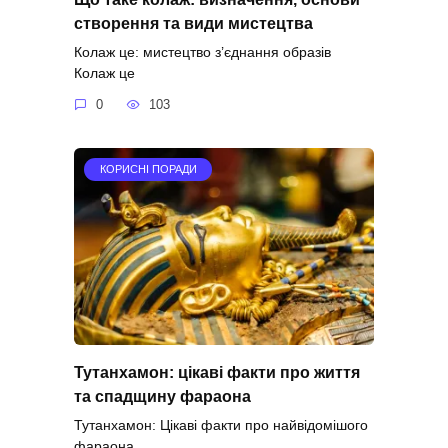
створення та види мистецтва
Колаж це: мистецтво з’єднання образів
Колаж це
0
103
КОРИСНІ ПОРАДИ
Тутанхамон: цікаві факти про життя
та спадщину фараона
Тутанхамон: Цікаві факти про найвідомішого
фараона