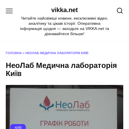
Перейти
vikka.net
до
вмісту
Читайте найсвіжіші новини, ексклюзивні відео,
аналітику та цікаві історії. Оперативна
інформація щодня — заходьте на VIKKA.net та
дізнавайтеся більше!
ГОЛОВНА
»
НЕОЛАБ МЕДИЧНА ЛАБОРАТОРІЯ КИЇВ
НеоЛаб Медична лабораторія
Київ
КИЇВ