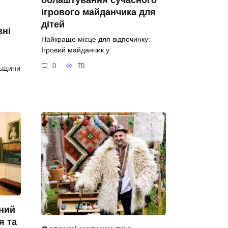
ігрового майданчика для
дітей
вні
Найкраще місце для відпочинку:
Ігровий майданчик у
0
70
льщини
ний
я та