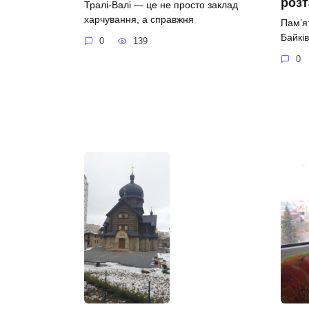
роз
Тралі-Валі — це не просто заклад
харчування, а справжня
Пам’я
Байків
0
139
0