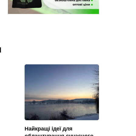
я
Найкращі ідеї для
облаштування сучасного