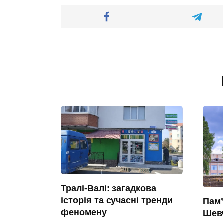
Тралі-Валі: загадкова
історія та сучасні тренди
Пам’
феномену
Шевч