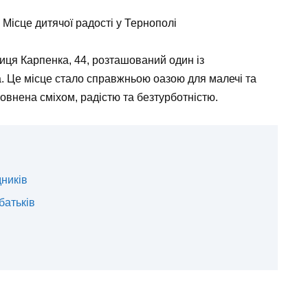
 Місце дитячої радості у Тернополі
иця Карпенка, 44, розташований один із
. Це місце стало справжньою оазою для малечі та
повнена сміхом, радістю та безтурботністю.
дників
батьків