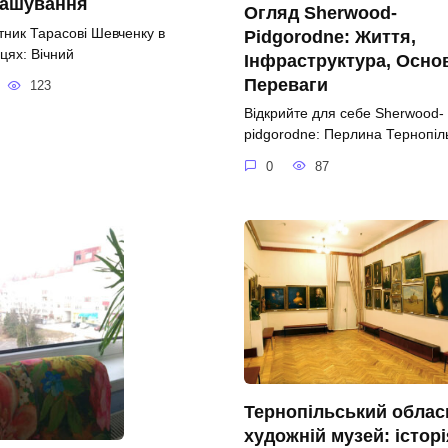
ташування
Огляд Sherwood-
тник Тарасові Шевченку в
Pidgorodne: Життя,
цях: Вічний
Інфраструктура, Осно
Переваги
123
Відкрийте для себе Sherwood-
pidgorodne: Перлина Тернопі
0
87
Тернопільський облас
художній музей: історі