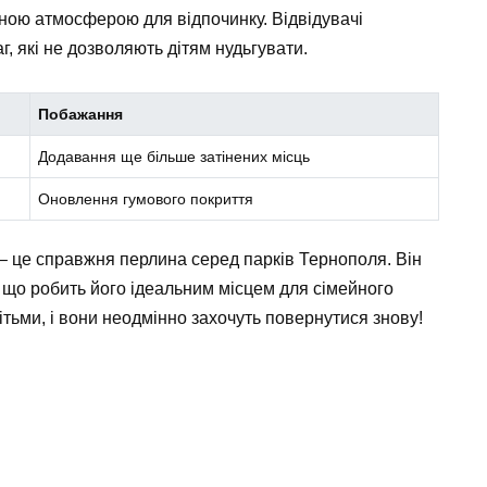
рною атмосферою для відпочинку. Відвідувачі
г, які не дозволяють дітям нудьгувати.
Побажання
Додавання ще більше затінених місць
Оновлення гумового покриття
– це справжня перлина серед парків Тернополя. Він
, що робить його ідеальним місцем для сімейного
ітьми, і вони неодмінно захочуть повернутися знову!