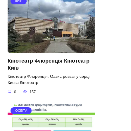
КИЇВ
Кінотеатр Флоренція Кінотеатр
Київ
Кінотеатр Флоренція: Оазис розваг у серці
Києва Кінотеатр
0
157
ОСВІТА