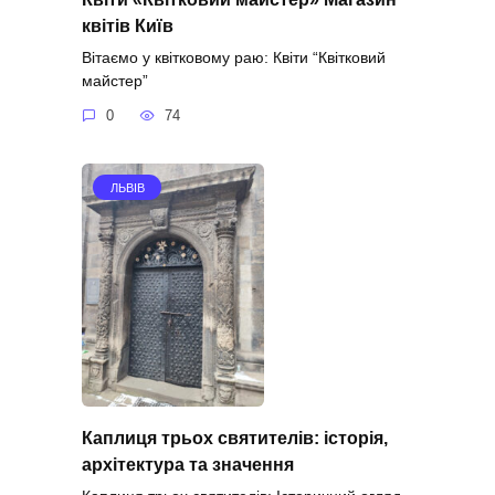
квітів Київ
Вітаємо у квітковому раю: Квіти “Квітковий
майстер”
0
74
ЛЬВІВ
Каплиця трьох святителів: історія,
архітектура та значення