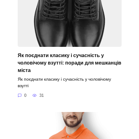
Як поєднати класику і сучасність у
чоловічому взутті: поради для мешканців
міста
Як поєднати класику і сучасність у чоловічому
взутті
0
31