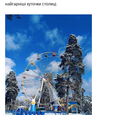
найгарніші куточки столиці.