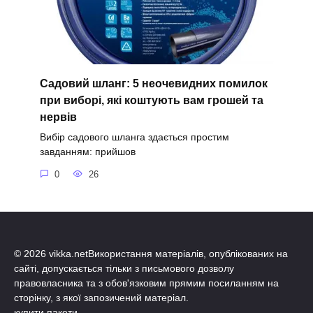
Садовий шланг: 5 неочевидних помилок
при виборі, які коштують вам грошей та
нервів
Вибір садового шланга здається простим
завданням: прийшов
0
26
© 2026 vikka.netВикористання матеріалів, опублікованих на
сайті, допускається тільки з письмового дозволу
правовласника та з обов'язковим прямим посиланням на
сторінку, з якої запозичений матеріал.
купити пакети