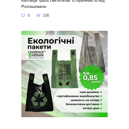
Каплиця трьох святителів: Історичний огляд
Розташована
0
108