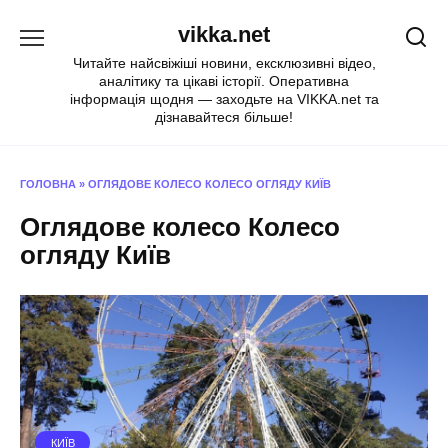
Перейти
vikka.net
до
вмісту
Читайте найсвіжіші новини, ексклюзивні відео,
аналітику та цікаві історії. Оперативна
інформація щодня — заходьте на VIKKA.net та
дізнавайтеся більше!
ГОЛОВНА
»
ОГЛЯДОВЕ КОЛЕСО КОЛЕСО ОГЛЯДУ КИЇВ
Оглядове колесо Колесо
огляду Київ
КИЇВ