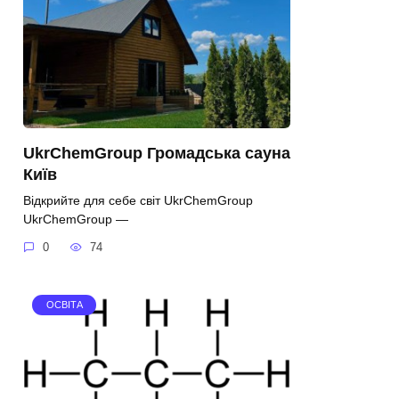
UkrChemGroup Громадська сауна
Київ
Відкрийте для себе світ UkrChemGroup
UkrChemGroup —
0
74
ОСВІТА