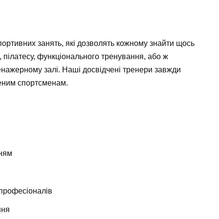
портивних занять, які дозволять кожному знайти щось
и, пілатесу, функціонального тренування, або ж
енажерному залі. Наші досвідчені тренери завжди
ченим спортсменам.
ням
 професіоналів
ння