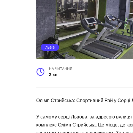
ЛЬВІВ
НА ЧИТАННЯ
2 хв
Олімп Стрийська: Спортивний Рай у Серці
У самому серці Львова, за адресою вулиця
комплекс Олімп Стрийська. Це місце, де ко
заняттями спортом та відпочинком. Завдяк