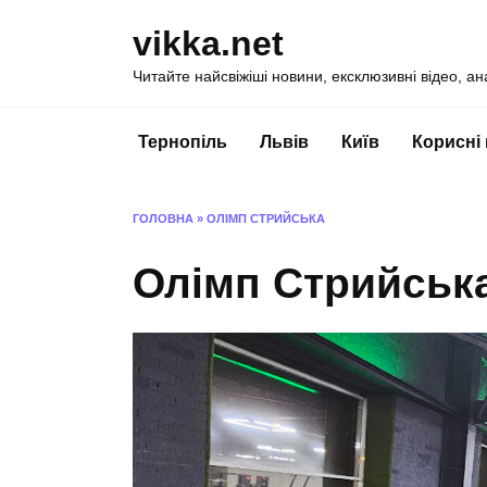
Перейти
vikka.net
до
вмісту
Читайте найсвіжіші новини, ексклюзивні відео, ан
Тернопіль
Львів
Київ
Корисні
ГОЛОВНА
»
ОЛІМП СТРИЙСЬКА
Олімп Стрийськ