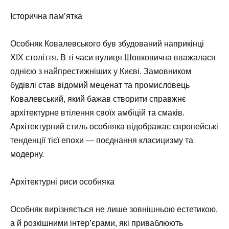
Історична пам’ятка
Особняк Ковалевського був збудований наприкінці
XIX століття. В ті часи вулиця Шовковична вважалася
однією з найпрестижніших у Києві. Замовником
будівлі став відомий меценат та промисловець
Ковалевський, який бажав створити справжнє
архітектурне втілення своїх амбіцій та смаків.
Архітектурний стиль особняка відображає європейські
тенденції тієї епохи — поєднання класицизму та
модерну.
Архітектурні риси особняка
Особняк вирізняється не лише зовнішньою естетикою,
а й розкішними інтер’єрами, які приваблюють