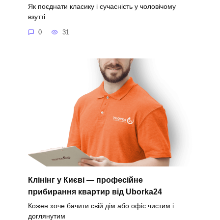
Як поєднати класику і сучасність у чоловічому
взутті
0
31
Клінінг у Києві — професійне
прибирання квартир від Uborka24
Кожен хоче бачити свій дім або офіс чистим і
доглянутим