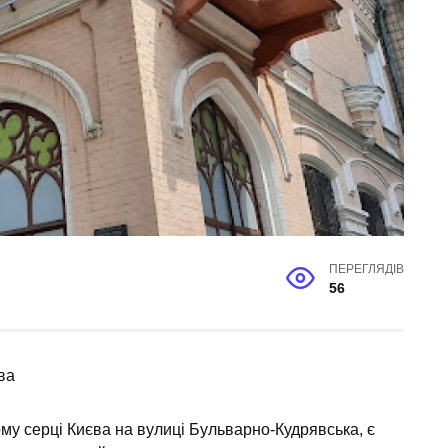
ПЕРЕГЛЯДІВ
56
ва
у серці Києва на вулиці Бульварно-Кудрявська, є