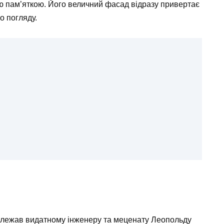
ою пам’яткою. Його величний фасад відразу привертає
о погляду.
 належав видатному інженеру та меценату Леопольду