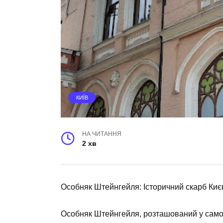
КИЇВ
НА ЧИТАННЯ
2 хв
Особняк Штейнгейля: Історичний скарб Киє
Особняк Штейнгейля, розташований у самом