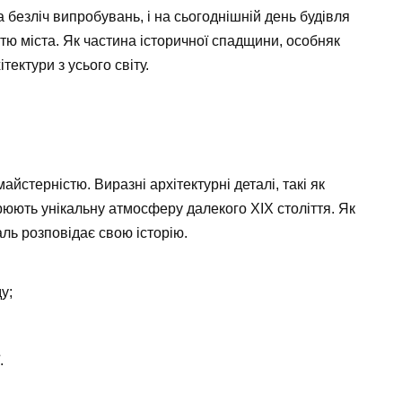
безліч випробувань, і на сьогоднішній день будівля
ю міста. Як частина історичної спадщини, особняк
тектури з усього світу.
стерністю. Виразні архітектурні деталі, такі як
орюють унікальну атмосферу далекого XIX століття. Як
таль розповідає свою історію.
у;
.