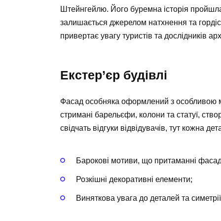
Штейнгейлю. Його буремна історія пройшла 
залишається джерелом натхнення та гордіст
привертає увагу туристів та дослідників архі
Екстер’єр будівлі
Фасад особняка оформлений з особливою май
стримані барельєфи, колони та статуї, ств
свідчать відгуки відвідувачів, тут кожна де
Барокові мотиви, що притаманні фасад
Розкішні декоративні елементи;
Виняткова увага до деталей та симетрії