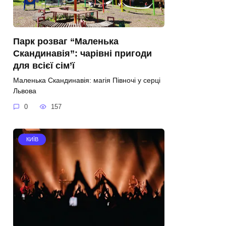
Парк розваг “Маленька
Скандинавія”: чарівні пригоди
для всієї сім’ї
Маленька Скандинавія: магія Півночі у серці
Львова
0
157
КИЇВ