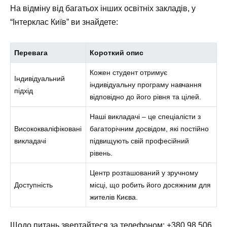
На відміну від багатьох інших освітніх закладів, у
“Інтерклас Київ” ви знайдете:
Перевага
Короткий опис
Кожен студент отримує
Індивідуальний
індивідуальну програму навчання
підхід
відповідно до його рівня та цілей.
Наші викладачі – це спеціалісти з
Висококваліфіковані
багаторічним досвідом, які постійно
викладачі
підвищують свій професійний
рівень.
Центр розташований у зручному
Доступність
місці, що робить його досяжним для
жителів Києва.
Щодо питань звертайтеся за телефоном:
+380 98 506