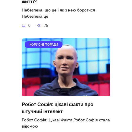
житті?
Небезпека: що це і як з нею боротися
Небезпека це
0
75
КОРИСНІ ПОРАДИ
Робот Софія: цікаві факти про
штучний інтелект
Робот Софія: Цікаві Факти Робот Софія стала
відомою