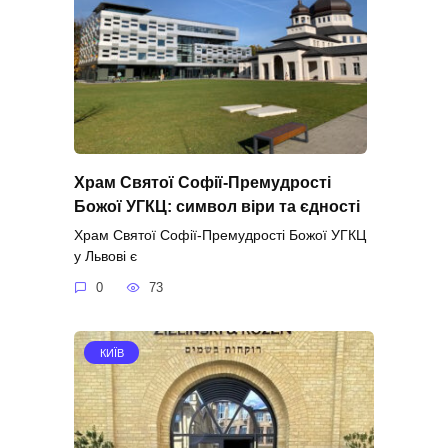
Храм Святої Софії-Премудрості
Божої УГКЦ: символ віри та єдності
Храм Святої Софії-Премудрості Божої УГКЦ
у Львові є
0
73
КИЇВ