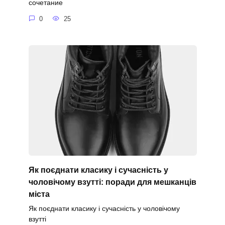
сочетание
0
25
Як поєднати класику і сучасність у
чоловічому взутті: поради для мешканців
міста
Як поєднати класику і сучасність у чоловічому
взутті