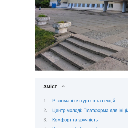
Зміст
Різноманіття гуртків та секцій
Центр молоді: Платформа для ініці
Комфорт та зручність