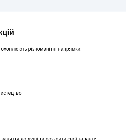
кцій
що охоплюють різноманітні напрямки:
мистецтво
заняття до душі та розкрити свої таланти.