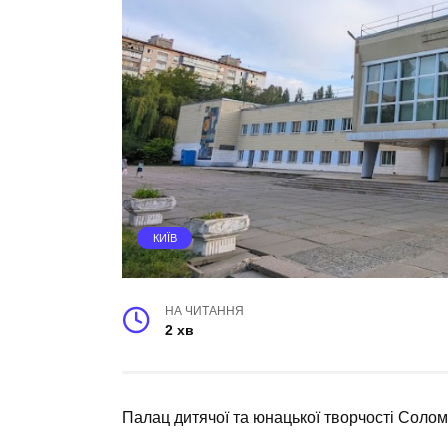
КИЇВ
НА ЧИТАННЯ
2 хв
Палац дитячої та юнацької творчості Солом