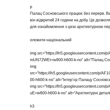
p
Палац Сосновського працює без перерв. Ви 
він відкритий 24 години на добу. Це дозвол
для ознайомлення з цією архітектурною пе
оложити національний
img src=”https://lh5.googleusercontent.co
mUN72WEr=w800-h600-k-no” alt=”Палац Сос
img
src=”https://lh5.googleusercontent.com/
00-h600-k-no” alt=”Інтер’єр Палацу Сосновс
img src=”https://lh5.googleusercontent.
uE=w800-h600-k-no” alt=”Архітектурні дета
h3