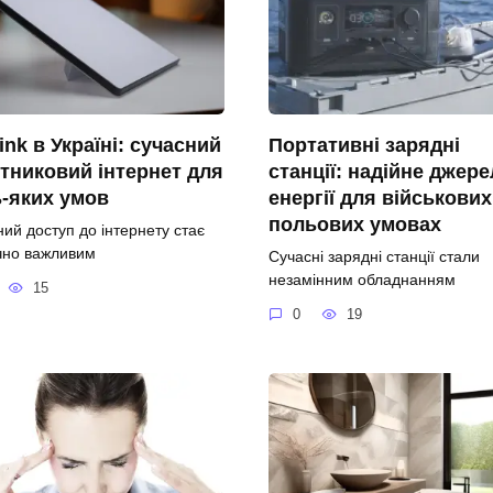
link в Україні: сучасний
Портативні зарядні
тниковий інтернет для
станції: надійне джер
-яких умов
енергії для військових
польових умовах
ний доступ до інтернету стає
чно важливим
Сучасні зарядні станції стали
незамінним обладнанням
15
0
19