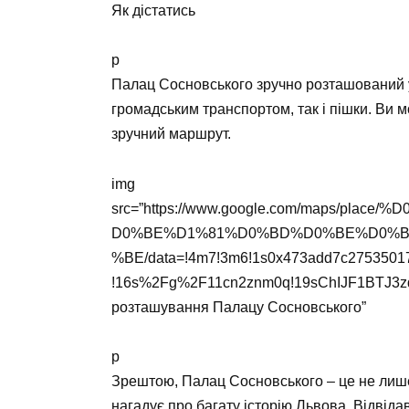
Як дістатись
p
Палац Сосновського зручно розташований у
громадським транспортом, так і пішки. Ви 
зручний маршрут.
img
src=”https://www.google.com/maps/p
D0%BE%D1%81%D0%BD%D0%BE%D0%B
%BE/data=!4m7!3m6!1s0x473add7c27535017
!16s%2Fg%2F11cn2znm0q!19sChIJF1BTJ3zd
розташування Палацу Сосновського”
p
Зрештою, Палац Сосновського – це не лише 
нагадує про багату історію Львова. Відвід