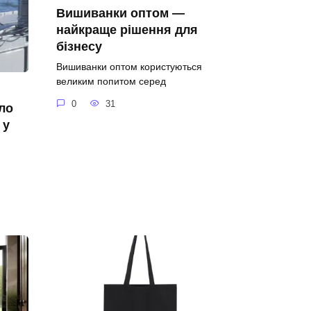
Вишиванки оптом —
найкраще рішення для
бізнесу
Вишиванки оптом користуються
великим попитом серед
0
31
ело
 у