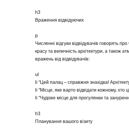
h3
Враження відвідуючих
p
Численні відгуки відвідувачів говорять про
красу та величність архітектури, а також а
вражень від відвідувачів:
ul
li “Цей палац – справжня знахідка! Архітек
li “Місце, яке варто відвідати кожному, хто 
li “Чудове місце для прогулянки та зануренн
h3
Планування вашого візиту