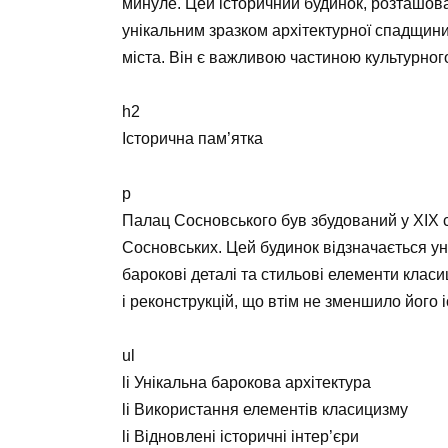
минуле. Цей історичний будинок, розташов
унікальним зразком архітектурної спадщини
міста. Він є важливою частиною культурног
h2
Історична пам’ятка
p
Палац Сосновського був збудований у XIX ст
Сосновських. Цей будинок відзначається у
барокові деталі та стильові елементи класиц
і реконструкцій, що втім не зменшило його і
ul
li Унікальна барокова архітектура
li Використання елементів класицизму
li Відновлені історичні інтер’єри