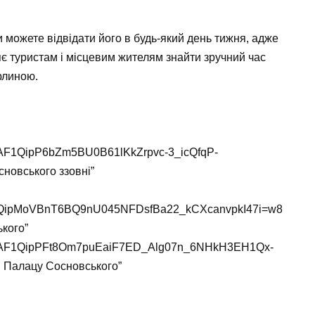
можете відвідати його в будь-який день тижня, адже
яє туристам і місцевим жителям знайти зручний час
рлиною.
m/p/AF1QipP6bZm5BU0B61lKkZrpvc-3_icQfqP-
новського ззовні”
p/AF1QipMoVBnT6BQ9nU045NFDsfBa22_kCXcanvpkI47i=w8
ького”
com/p/AF1QipPFt8Om7puEaiF7ED_Alg07n_6NHkH3EH1Qx-
лі Палацу Сосновського”