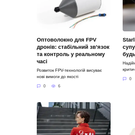
Оптоволокно для FPV
Star
дронів: стабільний зв’язок
супу
та контроль у реальному
будь
часі
Надій
крити
Розвиток FPV-технологій висуває
нові вимоги до якості
0
0
6