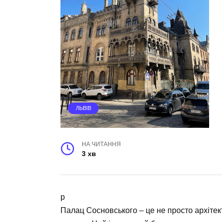
ЛЬВІВ
НА ЧИТАННЯ
3 хв
p
Палац Сосновського – це не просто архіте