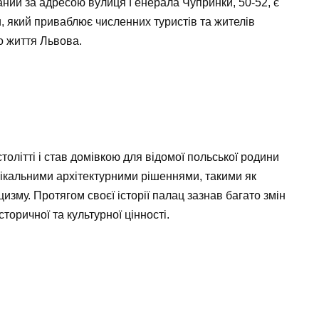
аний за адресою вулиця Генерала Чупринки, 50-52, є
, який приваблює численних туристів та жителів
о життя Львова.
олітті і став домівкою для відомої польської родини
нікальними архітектурними рішеннями, такими як
изму. Протягом своєї історії палац зазнав багато змін
сторичної та культурної цінності.