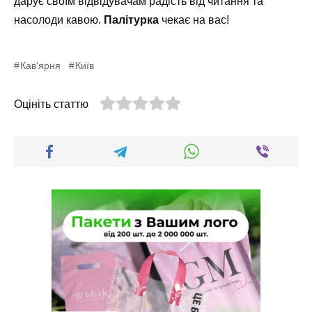
дарує своїм відвідувачам радість від читання та
насолоди кавою.
Палітурка
чекає на вас!
Кав'ярня
Київ
Оцініть статтю