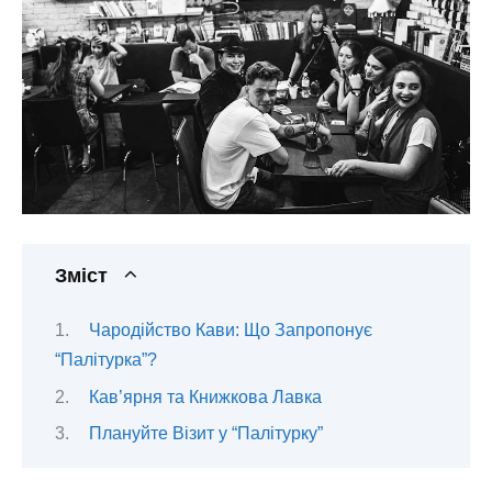
Зміст
Чародійство Кави: Що Запропонує
“Палітурка”?
Кав’ярня та Книжкова Лавка
Плануйте Візит у “Палітурку”