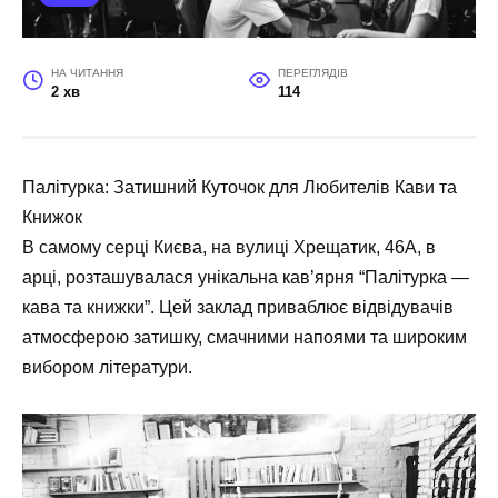
НА ЧИТАННЯ
ПЕРЕГЛЯДІВ
2 хв
114
Палітурка: Затишний Куточок для Любителів Кави та
Книжок
В самому серці Києва, на вулиці Хрещатик, 46А, в
арці, розташувалася унікальна кав’ярня “Палітурка —
кава та книжки”. Цей заклад приваблює відвідувачів
атмосферою затишку, смачними напоями та широким
вибором літератури.