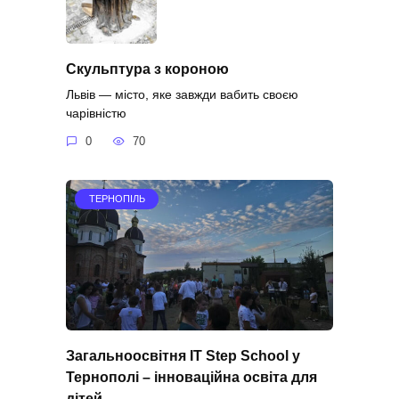
Скульптура з короною
Львів — місто, яке завжди вабить своєю
чарівністю
0
70
ТЕРНОПІЛЬ
Загальноосвітня IT Step School у
Тернополі – інноваційна освіта для
дітей