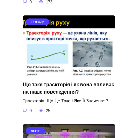
0
173
ПОРАДИ
Що таке траєкторія і як вона впливає
на наше повсякдення?
Траєкторія: Що Це Таке і Яке Її Значення?
0
25
ЛЬВІВ