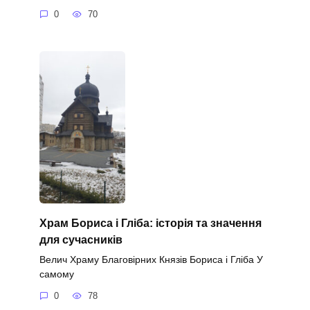
0
70
Храм Бориса і Гліба: історія та значення
для сучасників
Велич Храму Благовірних Князів Бориса і Гліба У
самому
0
78