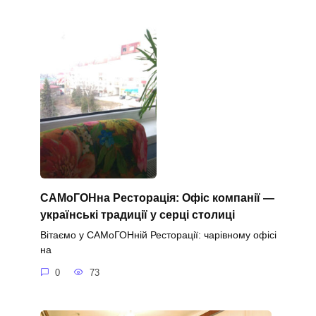
САМоГОНна Ресторація: Офіс компанії —
українські традиції у серці столиці
Вітаємо у САМоГОНній Ресторації: чарівному офісі
на
0
73