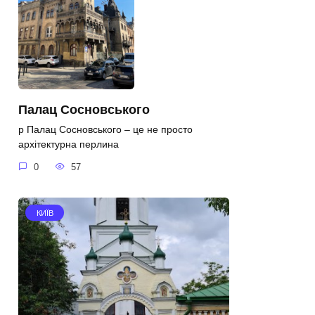
Палац Сосновського
p Палац Сосновського – це не просто
архітектурна перлина
0
57
КИЇВ