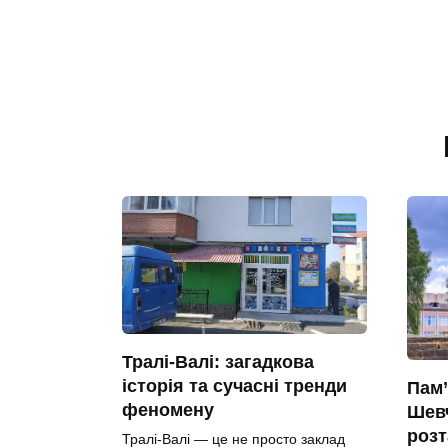
Тралі-Валі: загадкова
історія та сучасні тренди
Пам’
феномену
Шевч
роз
Тралі-Валі — це не просто заклад