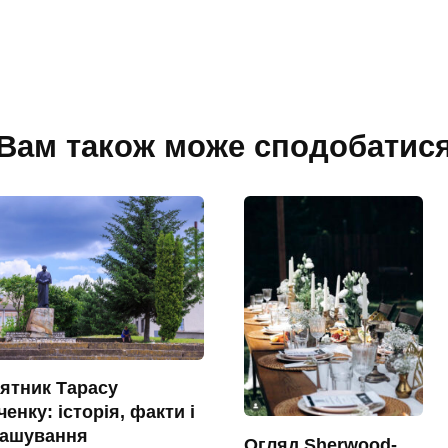
Вам також може сподобатис
ятник Тарасу
енку: історія, факти і
ташування
Огляд Sherwood-