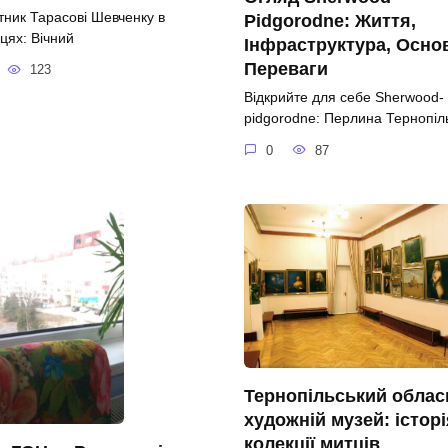
тник Тарасові Шевченку в
Pidgorodne: Життя,
цях: Вічний
Інфраструктура, Осно
Переваги
123
Відкрийте для себе Sherwood-
pidgorodne: Перлина Тернопі
0
87
Тернопільський облас
художній музей: історі
колекції митців