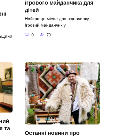
ігрового майданчика для
дітей
вні
Найкраще місце для відпочинку:
Ігровий майданчик у
0
70
льщини
ний
я та
Останні новини про