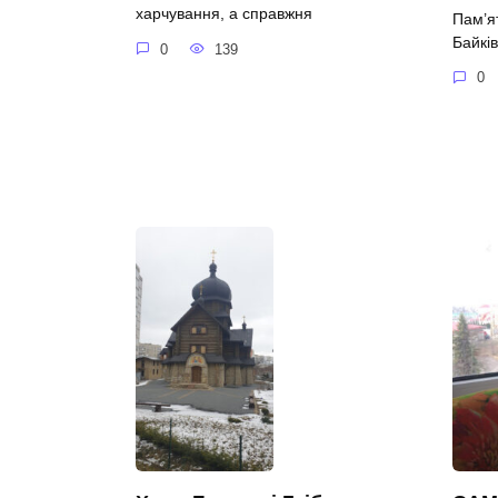
харчування, а справжня
Пам’я
Байків
0
139
0