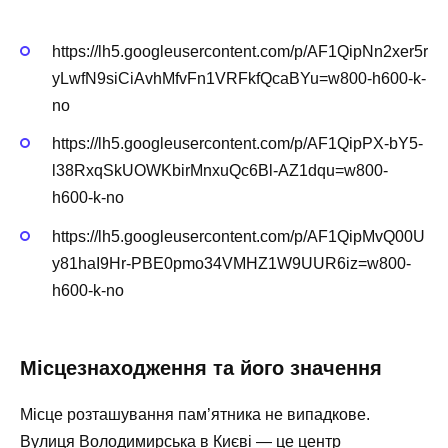
https://lh5.googleusercontent.com/p/AF1QipNn2xer5r
yLwfN9siCiAvhMfvFn1VRFkfQcaBYu=w800-h600-k-
no
https://lh5.googleusercontent.com/p/AF1QipPX-bY5-
l38RxqSkUOWKbirMnxuQc6Bl-AZ1dqu=w800-
h600-k-no
https://lh5.googleusercontent.com/p/AF1QipMvQ00U
y81haI9Hr-PBE0pmo34VMHZ1W9UUR6iz=w800-
h600-k-no
Місцезнаходження та його значення
Місце розташування пам’ятника не випадкове.
Вулиця Володимирська в Києві — це центр