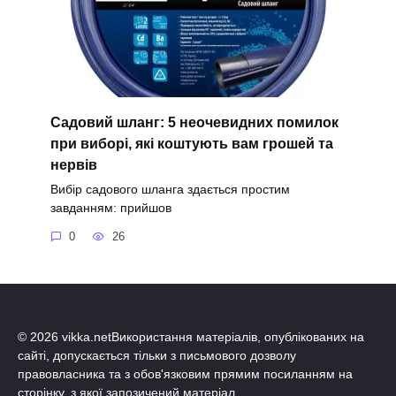
Садовий шланг: 5 неочевидних помилок
при виборі, які коштують вам грошей та
нервів
Вибір садового шланга здається простим
завданням: прийшов
0
26
© 2026 vikka.netВикористання матеріалів, опублікованих на
сайті, допускається тільки з письмового дозволу
правовласника та з обов'язковим прямим посиланням на
сторінку, з якої запозичений матеріал.