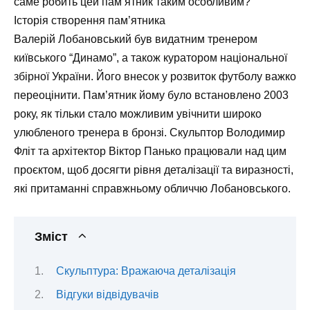
саме робить цей пам’ятник таким особливим?
Історія створення пам’ятника
Валерій Лобановський був видатним тренером
київського “Динамо”, а також куратором національної
збірної України. Його внесок у розвиток футболу важко
переоцінити. Пам’ятник йому було встановлено 2003
року, як тільки стало можливим увічнити широко
улюбленого тренера в бронзі. Скульптор Володимир
Фліт та архітектор Віктор Панько працювали над цим
проєктом, щоб досягти рівня деталізації та виразності,
які притаманні справжньому обличчю Лобановського.
Зміст
Скульптура: Вражаюча деталізація
Відгуки відвідувачів