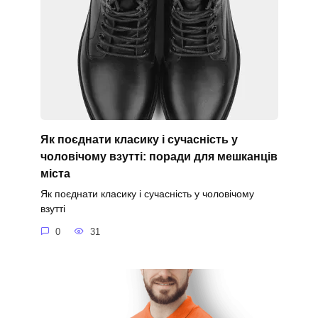
Як поєднати класику і сучасність у
чоловічому взутті: поради для мешканців
міста
Як поєднати класику і сучасність у чоловічому
взутті
0
31