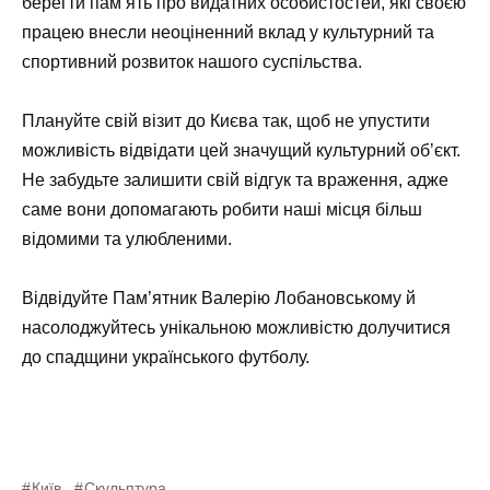
берегти пам’ять про видатних особистостей, які своєю
працею внесли неоціненний вклад у культурний та
спортивний розвиток нашого суспільства.
Плануйте свій візит до Києва так, щоб не упустити
можливість відвідати цей значущий культурний об’єкт.
Не забудьте залишити свій відгук та враження, адже
саме вони допомагають робити наші місця більш
відомими та улюбленими.
Відвідуйте Пам’ятник Валерію Лобановському й
насолоджуйтесь унікальною можливістю долучитися
до спадщини українського футболу.
Київ
Скульптура