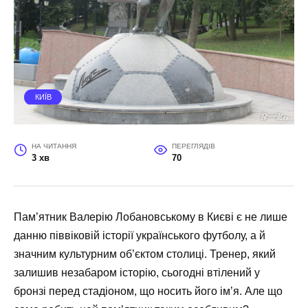
КИЇВ
НА ЧИТАННЯ
ПЕРЕГЛЯДІВ
3 хв
70
Пам’ятник Валерію Лобановському в Києві є не лише
данню піввіковій історії українського футболу, а й
значним культурним об’єктом столиці. Тренер, який
залишив незабаром історію, сьогодні втілений у
бронзі перед стадіоном, що носить його ім’я. Але що