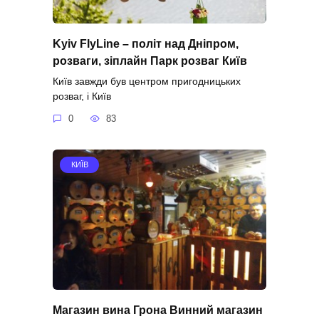
Kyiv FlyLine – політ над Дніпром,
розваги, зіплайн Парк розваг Київ
Київ завжди був центром пригодницьких
розваг, і Київ
0
83
КИЇВ
Магазин вина Грона Винний магазин