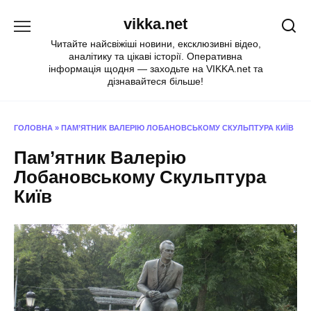
Перейти
vikka.net
до
вмісту
Читайте найсвіжіші новини, ексклюзивні відео,
аналітику та цікаві історії. Оперативна
інформація щодня — заходьте на VIKKA.net та
дізнавайтеся більше!
ГОЛОВНА
»
ПАМ’ЯТНИК ВАЛЕРІЮ ЛОБАНОВСЬКОМУ СКУЛЬПТУРА КИЇВ
Пам’ятник Валерію
Лобановському Скульптура
Київ