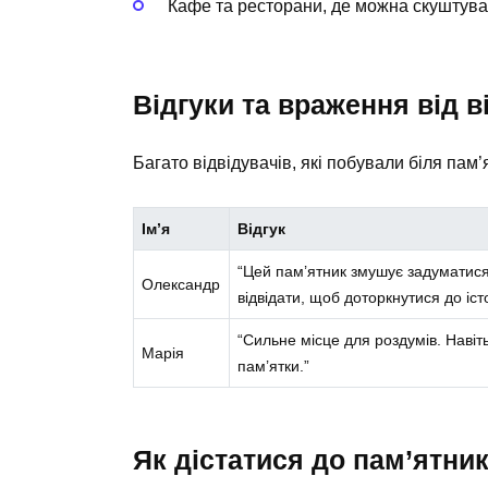
Кафе та ресторани, де можна скуштуват
Відгуки та враження від в
Багато відвідувачів, які побували біля пам’
Ім’я
Відгук
“Цей пам’ятник змушує задуматися 
Олександр
відвідати, щоб доторкнутися до істо
“Сильне місце для роздумів. Навіть 
Марія
пам’ятки.”
Як дістатися до пам’ятни