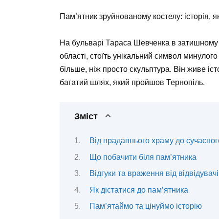
Пам’ятник зруйнованому костелу: історія, 
На бульварі Тараса Шевченка в затишному 
області, стоїть унікальний символ минулог
більше, ніж просто скульптура. Він живе іс
багатий шлях, який пройшов Тернопіль.
Зміст
Від прадавнього храму до сучасног
Що побачити біля пам’ятника
Відгуки та враження від відвідувач
Як дістатися до пам’ятника
Пам’ятаймо та цінуймо історію