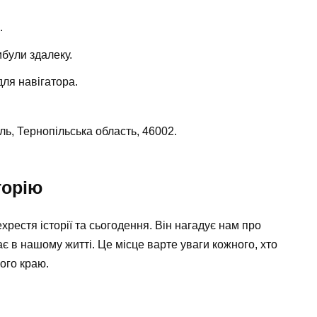
.
були здалеку.
для навігатора.
ь, Тернопільська область, 46002.
торію
рестя історії та сьогодення. Він нагадує нам про
ає в нашому житті. Це місце варте уваги кожного, хто
ого краю.