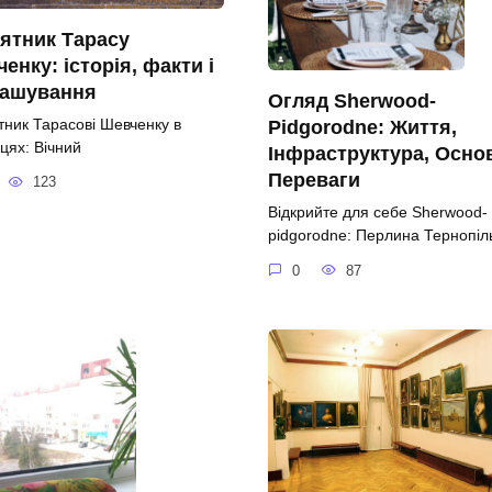
ятник Тарасу
енку: історія, факти і
ташування
Огляд Sherwood-
тник Тарасові Шевченку в
Pidgorodne: Життя,
цях: Вічний
Інфраструктура, Осно
Переваги
123
Відкрийте для себе Sherwood-
pidgorodne: Перлина Тернопі
0
87