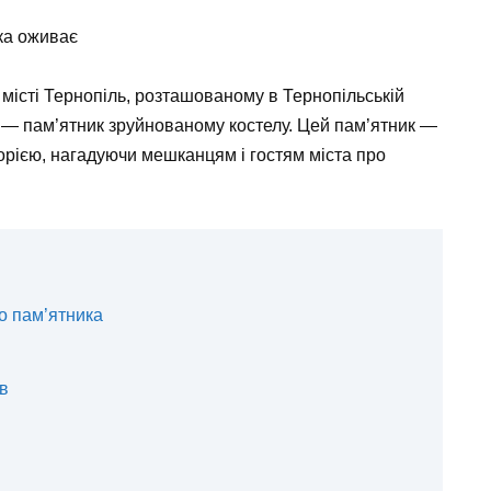
яка оживає
місті Тернопіль, розташованому в Тернопільській
о — пам’ятник зруйнованому костелу. Цей пам’ятник —
торією, нагадуючи мешканцям і гостям міста про
о пам’ятника
ів