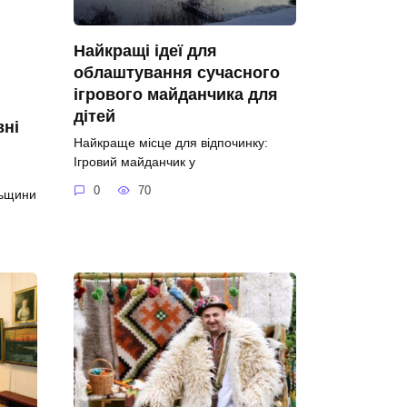
Найкращі ідеї для
облаштування сучасного
ігрового майданчика для
дітей
вні
Найкраще місце для відпочинку:
Ігровий майданчик у
0
70
льщини