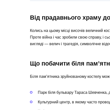
Від прадавнього храму до
Колись на цьому місці височів величний ко
Проте війна і час зробили свою справу, і сь
вигляді — велич і трагедія, символічне відо
Що побачити біля пам’ят
Біля пам’ятника зруйнованому костелу можете
Парк біля бульвару Тараса Шевченка, д
Культурний центр, в якому часто прово