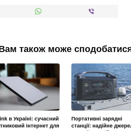
Вам також може сподобатис
link в Україні: сучасний
Портативні зарядні
тниковий інтернет для
станції: надійне джер