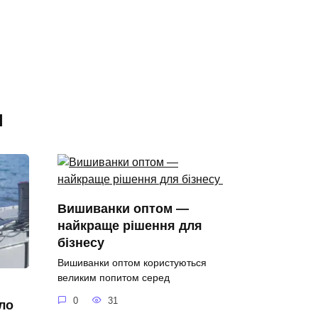
я
Вишиванки оптом —
найкраще рішення для
бізнесу
Вишиванки оптом користуються
великим попитом серед
0
31
ело