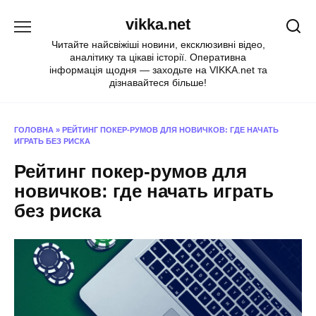
Перейти
vikka.net
до
вмісту
Читайте найсвіжіші новини, ексклюзивні відео,
аналітику та цікаві історії. Оперативна
інформація щодня — заходьте на VIKKA.net та
дізнавайтеся більше!
ГОЛОВНА
»
РЕЙТИНГ ПОКЕР-РУМОВ ДЛЯ НОВИЧКОВ: ГДЕ НАЧАТЬ
ИГРАТЬ БЕЗ РИСКА
Рейтинг покер-румов для
новичков: где начать играть
без риска