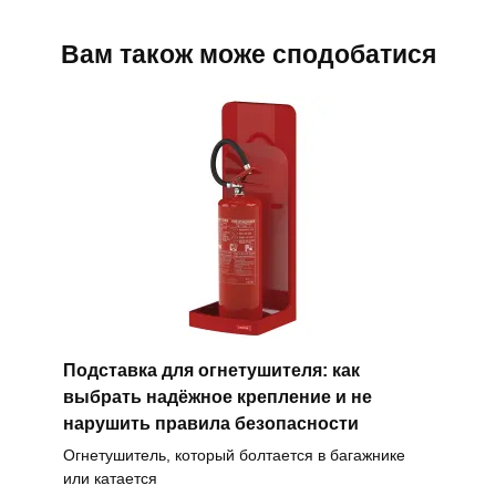
Вам також може сподобатися
Подставка для огнетушителя: как
выбрать надёжное крепление и не
нарушить правила безопасности
Огнетушитель, который болтается в багажнике
или катается