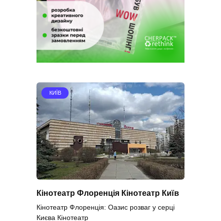
КИЇВ
Кінотеатр Флоренція Кінотеатр Київ
Кінотеатр Флоренція: Оазис розваг у серці
Києва Кінотеатр