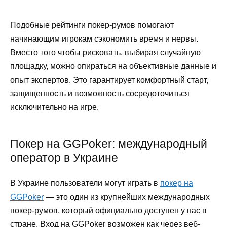
Подобные
рейтинги покер-румов
помогают
начинающим игрокам сэкономить время и нервы.
Вместо того чтобы рисковать, выбирая случайную
площадку, можно опираться на объективные данные и
опыт экспертов. Это гарантирует комфортный старт,
защищенность и возможность сосредоточиться
исключительно на игре.
Покер на GGPoker
: международный
оператор в Украине
В Украине пользователи могут играть в
покер на
GGPoker
— это один из крупнейших международных
покер-румов, который официально доступен у нас в
стране. Вход на GGPoker возможен как через веб-