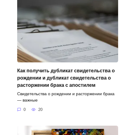
Как получить дубликат свидетельства о
рождении и дубликат свидетельства о
расторжении брака с апостилем
Свидетельства о рождении и расторжении брака
— важные
0
20