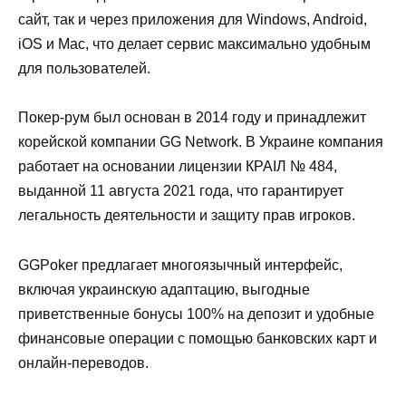
сайт, так и через приложения для Windows, Android,
iOS и Mac, что делает сервис максимально удобным
для пользователей.
Покер-рум был основан в 2014 году и принадлежит
корейской компании GG Network. В Украине компания
работает на основании лицензии КРАІЛ № 484,
выданной 11 августа 2021 года, что гарантирует
легальность деятельности и защиту прав игроков.
GGPoker предлагает многоязычный интерфейс,
включая украинскую адаптацию, выгодные
приветственные бонусы 100% на депозит и удобные
финансовые операции с помощью банковских карт и
онлайн-переводов.