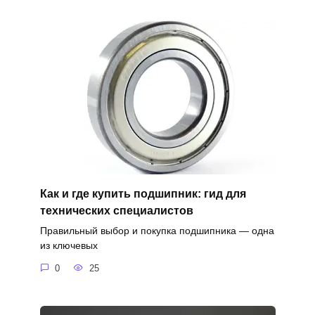
Как и где купить подшипник: гид для
технических специалистов
Правильный выбор и покупка подшипника — одна
из ключевых
0
25