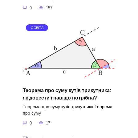
0
157
ОСВІТА
Теорема про суму кутів трикутника:
як довести і навіщо потрібна?
Теорема про суму кутів трикутника Теорема
про суму
0
17