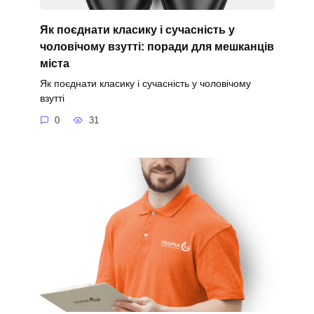
Як поєднати класику і сучасність у
чоловічому взутті: поради для мешканців
міста
Як поєднати класику і сучасність у чоловічому
взутті
0
31