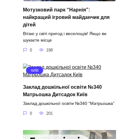
Мотузковий парк “Нарнія”:
найкращий ігровий майданчик для
дітей
Вітаю у світі пригод і веселощів! Якщо ви
шукаєте місце
0
198
КИЇВ
Заклад дошкільної освіти №340
Матрьошка Дитсадок Київ
Заклад дошкільної освіти №340 “Матрьошка”
0
201