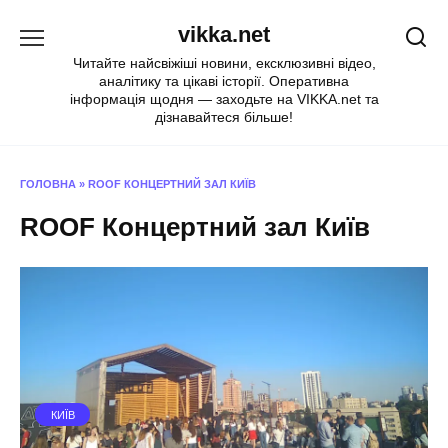
Перейти
vikka.net
до
вмісту
Читайте найсвіжіші новини, ексклюзивні відео,
аналітику та цікаві історії. Оперативна
інформація щодня — заходьте на VIKKA.net та
дізнавайтеся більше!
ГОЛОВНА
»
ROOF КОНЦЕРТНИЙ ЗАЛ КИЇВ
ROOF Концертний зал Київ
КИЇВ