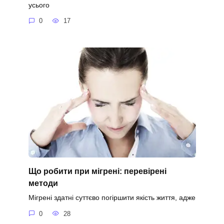
усього
0
17
Що робити при мігрені: перевірені
методи
Мігрені здатні суттєво погіршити якість життя, адже
0
28