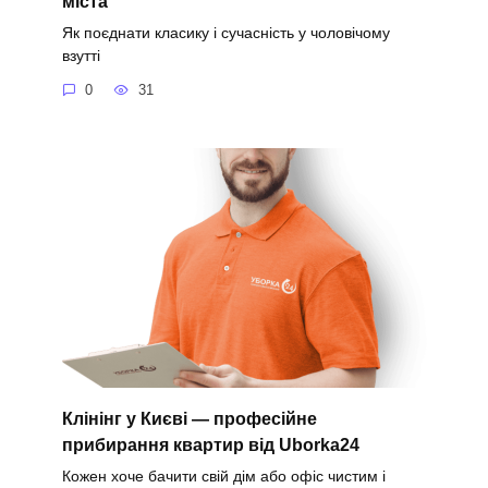
міста
Як поєднати класику і сучасність у чоловічому
взутті
0
31
Клінінг у Києві — професійне
прибирання квартир від Uborka24
Кожен хоче бачити свій дім або офіс чистим і