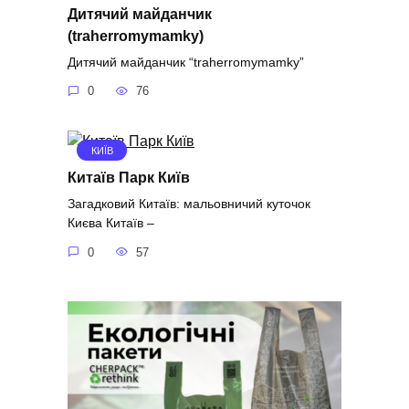
Дитячий майданчик
(traherromymamky)
Дитячий майданчик “traherromymamky”
0
76
КИЇВ
Китаїв Парк Київ
Загадковий Китаїв: мальовничий куточок
Києва Китаїв –
0
57