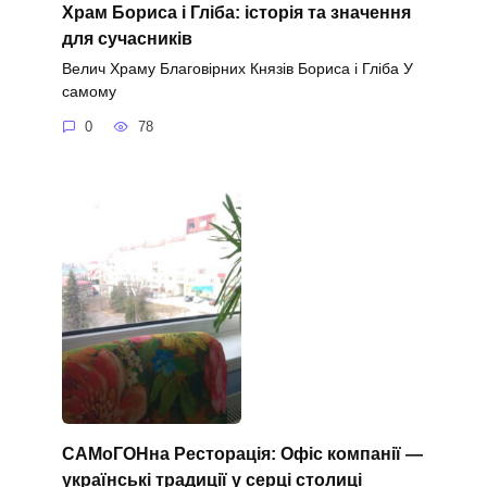
Храм Бориса і Гліба: історія та значення
для сучасників
Велич Храму Благовірних Князів Бориса і Гліба У
самому
0
78
САМоГОНна Ресторація: Офіс компанії —
українські традиції у серці столиці