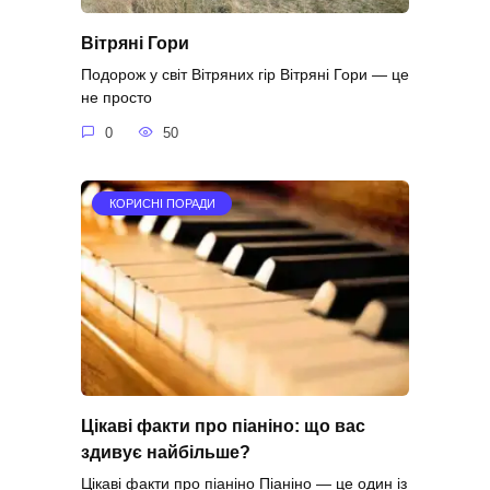
Вітряні Гори
Подорож у світ Вітряних гір Вітряні Гори — це
не просто
0
50
КОРИСНІ ПОРАДИ
Цікаві факти про піаніно: що вас
здивує найбільше?
Цікаві факти про піаніно Піаніно — це один із