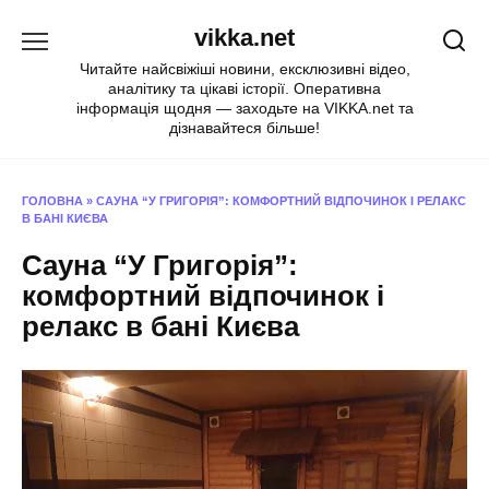
Перейти
vikka.net
до
вмісту
Читайте найсвіжіші новини, ексклюзивні відео,
аналітику та цікаві історії. Оперативна
інформація щодня — заходьте на VIKKA.net та
дізнавайтеся більше!
ГОЛОВНА
»
САУНА “У ГРИГОРІЯ”: КОМФОРТНИЙ ВІДПОЧИНОК І РЕЛАКС
В БАНІ КИЄВА
Сауна “У Григорія”:
комфортний відпочинок і
релакс в бані Києва