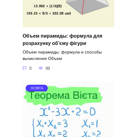
Объем пирамиды: формула для
розрахунку об’єму фігури
Объем пирамиды: формула и способы
вычисления Объем
0
99
ОСВІТА