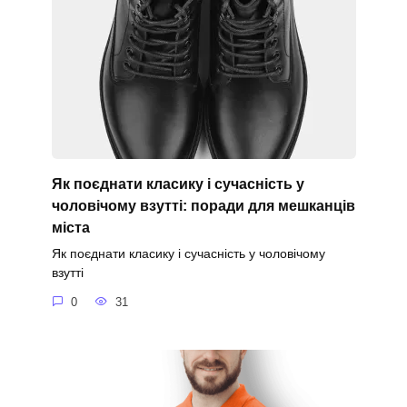
Як поєднати класику і сучасність у
чоловічому взутті: поради для мешканців
міста
Як поєднати класику і сучасність у чоловічому
взутті
0
31