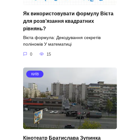
Як використовувати формулу Вієта
для розв’язання квадратних
рівнянь?
Вієта формула: Декодування секретів
поліномів У математиці
0
15
КИЇВ
Кінотеатр Братислава Зупинка