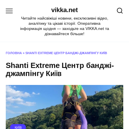
Перейти
vikka.net
до
вмісту
Читайте найсвіжіші новини, ексклюзивні відео,
аналітику та цікаві історії. Оперативна
інформація щодня — заходьте на VIKKA.net та
дізнавайтеся більше!
ГОЛОВНА
»
SHANTI EXTREME ЦЕНТР БАНДЖІ-ДЖАМПІНГУ КИЇВ
Shanti Extreme Центр банджі-
джампінгу Київ
КИЇВ