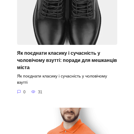
Як поєднати класику і сучасність у
чоловічому взутті: поради для мешканців
міста
Як поєднати класику і сучасність у чоловічому
взутті
0
31