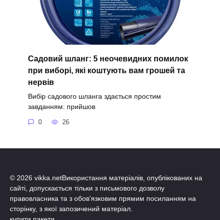
Садовий шланг: 5 неочевидних помилок
при виборі, які коштують вам грошей та
нервів
Вибір садового шланга здається простим
завданням: прийшов
0
26
© 2026 vikka.netВикористання матеріалів, опублікованих на
сайті, допускається тільки з письмового дозволу
правовласника та з обов'язковим прямим посиланням на
сторінку, з якої запозичений матеріал.
купити пакети