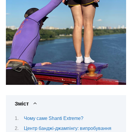
Зміст
Чому саме Shanti Extreme?
Центр банджі-джампінгу: випробування