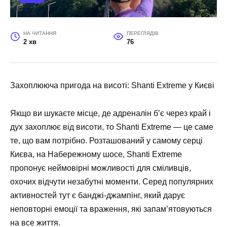
НА ЧИТАННЯ
ПЕРЕГЛЯДІВ
2 хв
76
Захоплююча пригода на висоті: Shanti Extreme у Києві
Якщо ви шукаєте місце, де адреналін б’є через край і
дух захоплює від висоти, то Shanti Extreme — це саме
те, що вам потрібно. Розташований у самому серці
Києва, на Набережному шосе, Shanti Extreme
пропонує неймовірні можливості для сміливців,
охочих відчути незабутні моменти. Серед популярних
активностей тут є банджі-джампінг, який дарує
неповторні емоції та враження, які запам’ятовуються
на все життя.