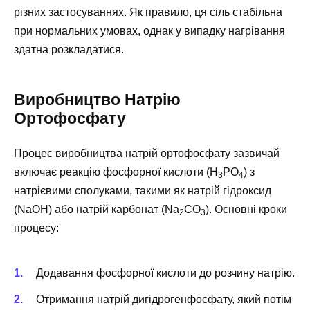
різних застосуваннях. Як правило, ця сіль стабільна
при нормальних умовах, однак у випадку нагрівання
здатна розкладатися.
Виробництво Натрію
Ортофосфату
Процес виробництва натрій ортофосфату зазвичай
включає реакцію фосфорної кислоти (H
PO
) з
3
4
натрієвими сполуками, такими як натрій гідроксид
(NaOH) або натрій карбонат (Na
CO
). Основні кроки
2
3
процесу:
Додавання фосфорної кислоти до розчину натрію.
Отримання натрій дигідрогенфосфату, який потім