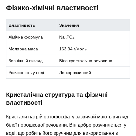
Фізико-хімічні властивості
Властивість
Значення
Хімічна формула
Na
PO
3
4
Молярна маса
163.94 г/моль
Зовнішній вигляд
Біла кристалічна речовина
Розчинність у воді
Легкорозчинний
Кристалічна структура та фізичні
властивості
Кристали натрій ортофосфату зазвичай мають вигляд
білої порошкової речовини. Він добре розчиняється у
воді, що робить його зручним для використання в